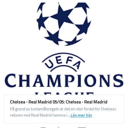
Chelsea - Real Madrid 05/05: Chelsea - Real Madrid
På grund av bortamålsregeln är det en stor fördel för Chelsea i
returen mot Real Madrid hemma i...
Läs mer här