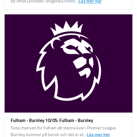
tar emot Leicester i engelska Premi...
Läs mer här
Fulham - Burnley 10/05: Fulham - Burnley
Sista chansen för Fulham att stanna kvar i Premier League.
Burnley kommer på besök och det är et...
Läs mer här