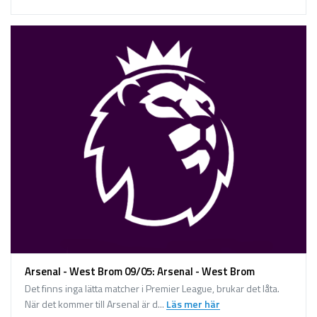
Arsenal - West Brom 09/05: Arsenal - West Brom
Det finns inga lätta matcher i Premier League, brukar det låta.
När det kommer till Arsenal är d...
Läs mer här