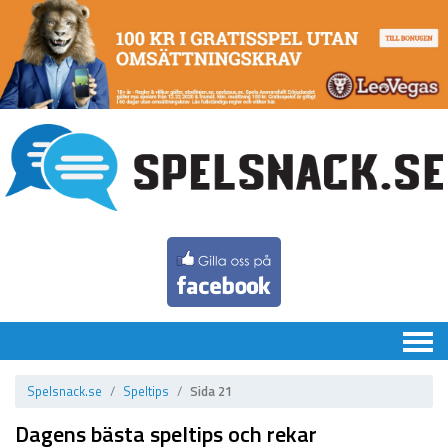
Chatten
Spelsnack.se
Speltips
Sida 21
Speltips
Dagens bästa speltips och rekar