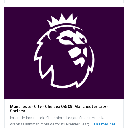
Manchester City - Chelsea 08/05: Manchester City -
Chelsea
Innan de kommande Champions League finalisterna ska
drabbas samman möts de först i Premier Leagu...
Läs mer här