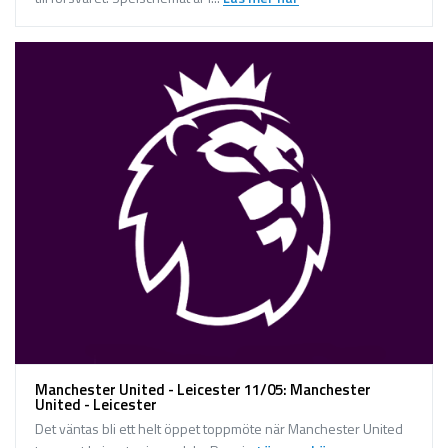
Manchester United - Leicester 11/05: Manchester
United - Leicester
Det väntas bli ett helt öppet toppmöte när Manchester United