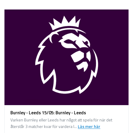
Sport på TV
Admin
Spelbolag
Övrigt
Online casino
Bettingappar
Stryktipset
Nyheter
Riskfria pengar
Logga in
Burnley - Leeds 15/05: Burnley - Leeds
Registera
Varken Burnley eller Leeds har något att spela för när det
återstår 3 matcher kvar för vardera l...
Läs mer här