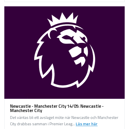
Newcastle - Manchester City 14/05: Newcastle -
Manchester City
Det väntas bli ett avslaget möte när Newcastle och Manchester
City drabbas samman i Premier Leag...
Läs mer här