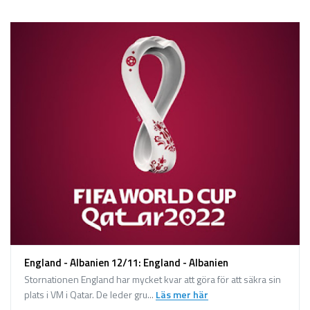
Sport på TV
Admin
Spelbolag
Övrigt
Online casino
Bettingappar
Stryktipset
Nyheter
Riskfria pengar
Logga in
England - Albanien 12/11: England - Albanien
Registera
Stornationen England har mycket kvar att göra för att säkra sin
plats i VM i Qatar. De leder gru...
Läs mer här