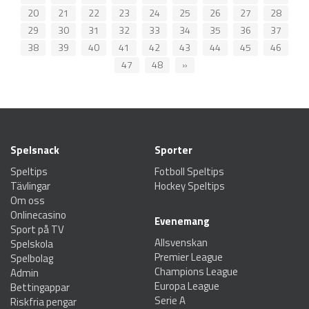
20
21
22
23
24
25
26
27
28
29
30
31
32
33
34
35
36
37
38
39
40
41
42
43
44
45
46
47
48
»
Spelsnack
Sporter
Speltips
Fotboll Speltips
Tävlingar
Hockey Speltips
Om oss
Onlinecasino
Evenemang
Sport på TV
Allsvenskan
Spelskola
Premier League
Spelbolag
Champions League
Admin
Europa League
Bettingappar
Serie A
Riskfria pengar