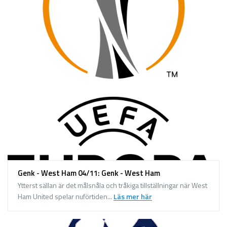
Genk - West Ham 04/11: Genk - West Ham
Ytterst sällan är det målsnåla och tråkiga tillställningar när West
Ham United spelar nuförtiden...
Läs mer här