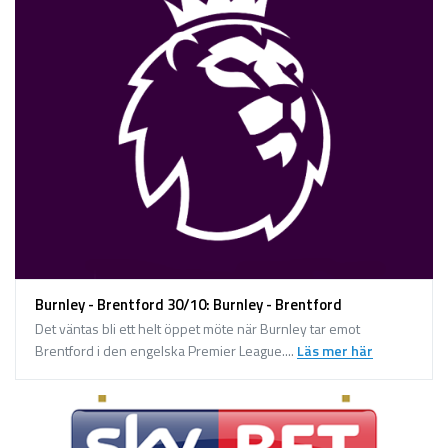
Burnley - Brentford 30/10: Burnley - Brentford
Det väntas bli ett helt öppet möte när Burnley tar emot
Brentford i den engelska Premier League....
Läs mer här