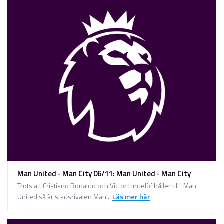
Man United - Man City 06/11: Man United - Man City
Trots att Cristiano Ronaldo och Victor Lindelöf håller till i Man
United så är stadsrivalen Man...
Läs mer här