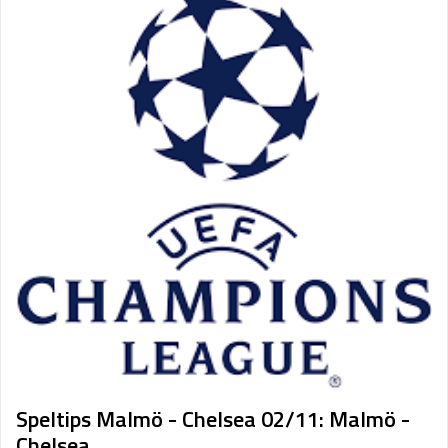
Sport på TV
Admin
Spelbolag
Övrigt
Online casino
Bettingappar
Stryktipset
Nyheter
Riskfria pengar
Logga in
Registera
Speltips Malmö - Chelsea 02/11: Malmö -
Chelsea