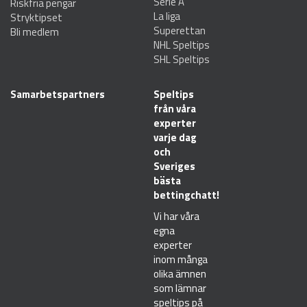
Serie A
Riskfria pengar
La liga
Stryktipset
Superettan
Bli medlem
NHL Speltips
SHL Speltips
Samarbetspartners
Speltips
från våra
experter
varje dag
och
Sveriges
bästa
bettingchatt!
Vi har våra
egna
experter
inom många
olika ämnen
som lämnar
speltips på