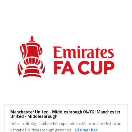
Sport på TV
Admin
Spelbolag
Övrigt
Online casino
Bettingappar
Stryktipset
Nyheter
Riskfria pengar
Logga in
Manchester United - Middlesbrough 04/02: Manchester
Registera
United - Middlesbrough
Det kan bli något tuffare FA-cup möte för Manchester United än
väntat då Middlesbrough gästar de...
Läs mer här