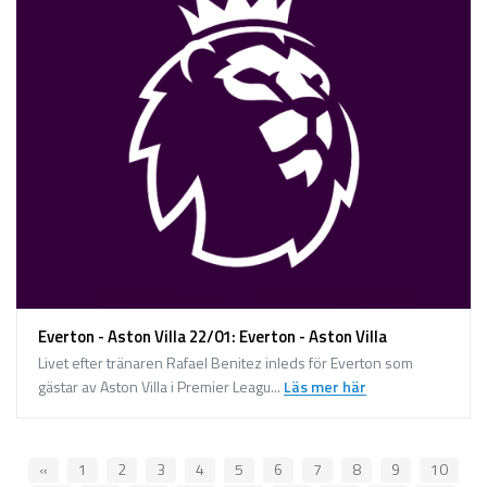
Everton - Aston Villa 22/01: Everton - Aston Villa
Livet efter tränaren Rafael Benitez inleds för Everton som
gästar av Aston Villa i Premier Leagu...
Läs mer här
«
1
2
3
4
5
6
7
8
9
10