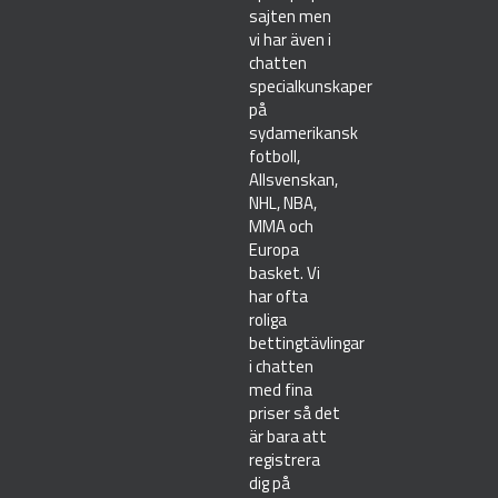
sajten men
vi har även i
chatten
specialkunskaper
på
sydamerikansk
fotboll,
Allsvenskan,
NHL, NBA,
MMA och
Europa
basket. Vi
har ofta
roliga
bettingtävlingar
i chatten
med fina
priser så det
är bara att
registrera
dig på