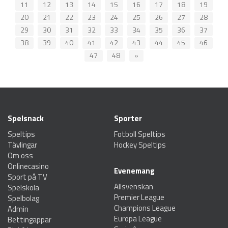
11
12
13
14
15
16
17
18
19
20
21
22
23
24
25
26
27
28
29
30
31
32
33
34
35
36
37
38
39
40
41
42
43
44
45
46
47
48
»
Spelsnack
Sporter
Speltips
Fotboll Speltips
Tävlingar
Hockey Speltips
Om oss
Onlinecasino
Evenemang
Sport på TV
Allsvenskan
Spelskola
Premier League
Spelbolag
Champions League
Admin
Europa League
Bettingappar