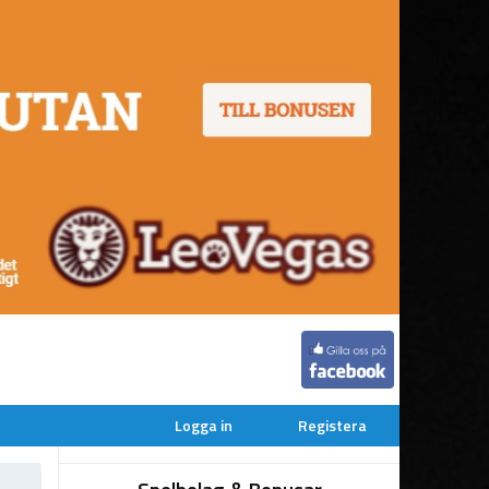
Logga in
Registera