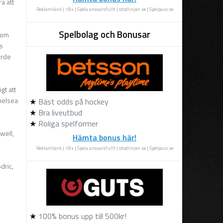
a att
Reklamlänk | 18+ | Spela ansvarsfullt |
stodlinjen.se
|
Spelpaus.se
Spelbolag och Bonusar
 som
as
erde
gt att
Chelsea
★
Bäst odds på hockey
★
Bra liveutbud
★
Roliga spelformer
well,
Hämta bonus här!
Reklamlänk | 18+ | Spela ansvarsfullt |
stodlinjen.se
|
Spelpaus.se
dric,
★
100% bonus upp till 500kr!