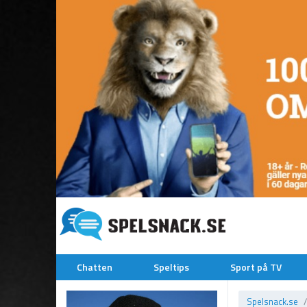
Chatten
Speltips
Sport på TV
Spelsnack.se