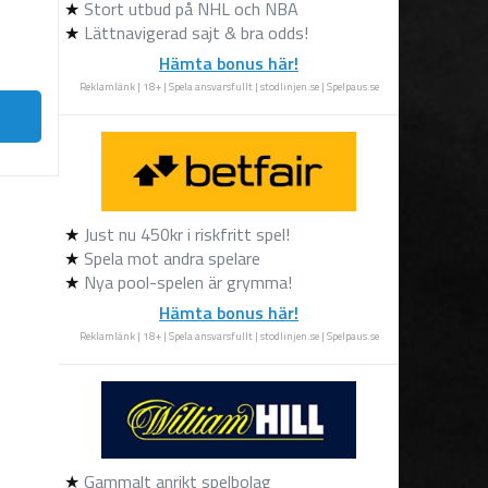
★
Stort utbud på NHL och NBA
★
Lättnavigerad sajt & bra odds!
Hämta bonus här!
Reklamlänk | 18+ | Spela ansvarsfullt |
stodlinjen.se
|
Spelpaus.se
★
Just nu 450kr i riskfritt spel!
★
Spela mot andra spelare
★
Nya pool-spelen är grymma!
Hämta bonus här!
Reklamlänk | 18+ | Spela ansvarsfullt |
stodlinjen.se
|
Spelpaus.se
★
Gammalt anrikt spelbolag