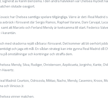
ål, signerat av Karim Benzema. I den andra halvleken var Chelsea mycket när
atchen slutade oavgjort.
vacic har Chelsea samtliga spelare tillgängliga. Värre är det i Real Madrid
ra avbräck i försvaret där Sergio Ramos, Raphael Varane, Dani Carvajal, Luc
samt att Marcelo och Ferland Mendy är tveksamma till start. Federico Valv
e i karantän.
och med skadorna rejält sårbara i försvaret. Det kommer att bli oerhört jobbi
amtidigt och jaga ett mål. En sådan strategi kan inte gynna Real Madrid då 
ra på omställningar och kontringar och straffa dem.
Chelsea: Mendy, Silva, Rudiger, Christensen, Azpilicueta, Jorginho, Kante, Chil
ch Havertz.
Real Madrid: Courtois, Odriozola, Militao, Nacho, Mendy, Casemiro, Kroos, Mo
 och Vinicius Jr.
t Chelsea vinner matchen.