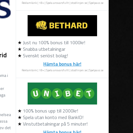
Reklamlänk | 18+ | Spela ansvarsfullt |
stodlinjen.se
|
Spelpaus.se
★
Just nu 100% bonus till 1000kr!
★
Snabba utbetalningar
rid
★
Svenskt seriöst bolag!
Hämta bonus här!
Reklamlänk | 18+ | Spela ansvarsfullt |
stodlinjen.se
|
Spelpaus.se
mma i
ler
jaga
★
100% bonus upp till 2000kr!
Chelsea
★
Spela utan konto med BankID!
massa
★
Vinstutbetalningar på 5 minuter!
lev det
Hämta bonus här!