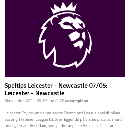
Sport på TV
Admin
Spelbolag
Övrigt
Online casino
Bettingappar
Stryktipset
Nyheter
Speltips Leicester - Newcastle 07/05:
Riskfria pengar
Leicester - Newcastle
Skrivet den 2021-05-05 14:19:28 av
campione
Logga in
Registera
Leicester City har ännu inte säkrat Champions League spel till nästa
säsong. I Premier League tabellen ligger de på en 3:e plats och har 5
poäng fler än West Ham, som parkerar på en 5:e plats. Ett lättare