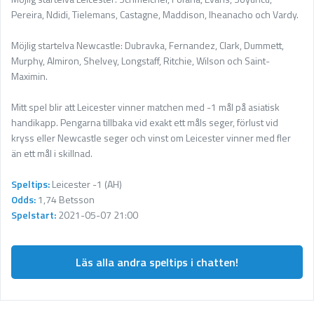
Pereira, Ndidi, Tielemans, Castagne, Maddison, Iheanacho och Vardy.
Möjlig startelva Newcastle: Dubravka, Fernandez, Clark, Dummett,
Murphy, Almiron, Shelvey, Longstaff, Ritchie, Wilson och Saint-
Maximin.
Mitt spel blir att Leicester vinner matchen med -1 mål på asiatisk
handikapp. Pengarna tillbaka vid exakt ett måls seger, förlust vid
kryss eller Newcastle seger och vinst om Leicester vinner med fler
än ett mål i skillnad.
Speltips:
Leicester -1 (AH)
Odds:
1,74 Betsson
Spelstart:
2021-05-07 21:00
Läs alla andra speltips i chatten!