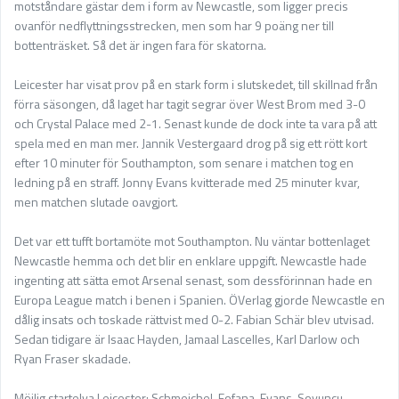
motståndare gästar dem i form av Newcastle, som ligger precis
ovanför nedflyttningsstrecken, men som har 9 poäng ner till
bottenträsket. Så det är ingen fara för skatorna.
Leicester har visat prov på en stark form i slutskedet, till skillnad från
förra säsongen, då laget har tagit segrar över West Brom med 3-0
och Crystal Palace med 2-1. Senast kunde de dock inte ta vara på att
spela med en man mer. Jannik Vestergaard drog på sig ett rött kort
efter 10 minuter för Southampton, som senare i matchen tog en
ledning på en straff. Jonny Evans kvitterade med 25 minuter kvar,
men matchen slutade oavgjort.
Det var ett tufft bortamöte mot Southampton. Nu väntar bottenlaget
Newcastle hemma och det blir en enklare uppgift. Newcastle hade
ingenting att sätta emot Arsenal senast, som dessförinnan hade en
Europa League match i benen i Spanien. ÖVerlag gjorde Newcastle en
dålig insats och toskade rättvist med 0-2. Fabian Schär blev utvisad.
Sedan tidigare är Isaac Hayden, Jamaal Lascelles, Karl Darlow och
Ryan Fraser skadade.
Möjlig startelva Leicester: Schmeichel, Fofana, Evans, Soyuncu,