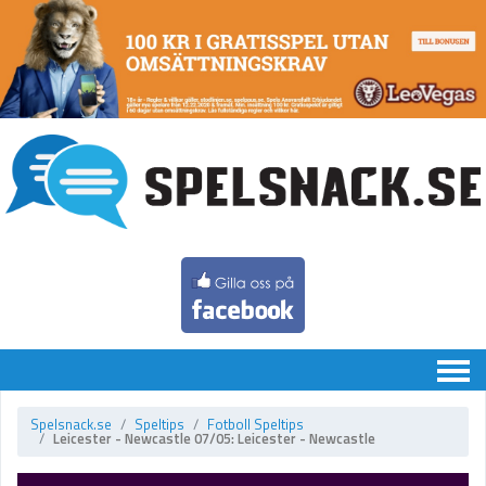
Chatten
Spelsnack.se
Speltips
Fotboll Speltips
Leicester - Newcastle 07/05: Leicester - Newcastle
Speltips