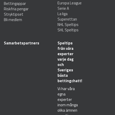
Europa League
Bettingappar
Serie A
Riskfria pengar
La liga
Stryktipset
Superettan
Bli medlem
NHL Speltips
SHL Speltips
Samarbetspartners
Speltips
från våra
experter
varje dag
och
Sveriges
bästa
bettingchatt!
Vi har våra
egna
experter
inom många
olika ämnen