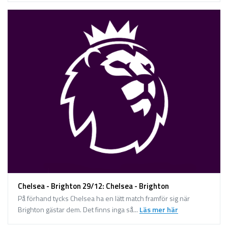
Chelsea - Brighton 29/12: Chelsea - Brighton
På förhand tycks Chelsea ha en lätt match framför sig när
Brighton gästar dem. Det finns inga så...
Läs mer här