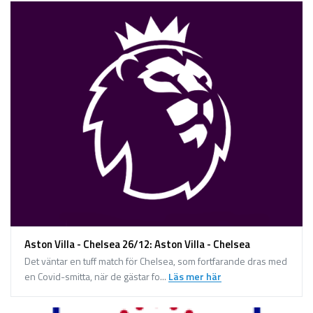
Aston Villa - Chelsea 26/12: Aston Villa - Chelsea
Det väntar en tuff match för Chelsea, som fortfarande dras med
en Covid-smitta, när de gästar fo...
Läs mer här