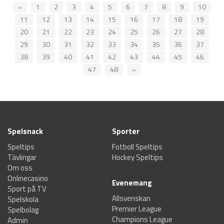
«
1
2
3
4
5
6
7
8
9
10
11
12
13
14
15
16
17
18
19
20
21
22
23
24
25
26
27
28
29
30
31
32
33
34
35
36
37
38
39
40
41
42
43
44
45
46
47
48
»
Spelsnack
Sporter
Speltips
Fotboll Speltips
Tävlingar
Hockey Speltips
Om oss
Onlinecasino
Evenemang
Sport på TV
Allsvenskan
Spelskola
Premier League
Spelbolag
Champions League
Admin