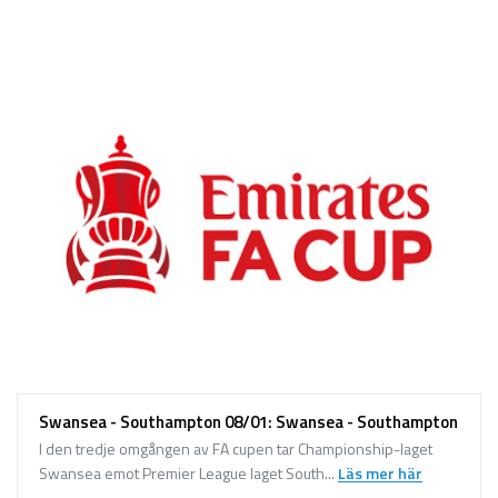
Sport på TV
Admin
Spelbolag
Övrigt
Online casino
Bettingappar
Stryktipset
Nyheter
Riskfria pengar
Logga in
Swansea - Southampton 08/01: Swansea - Southampton
Registera
I den tredje omgången av FA cupen tar Championship-laget
Swansea emot Premier League laget South...
Läs mer här