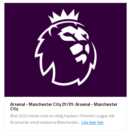
Arsenal - Manchester City 01/01: Arsenal - Manchester
City
Året 2022 inleds med en riktig höjdare i Premier League där
Arsenal tar emot mästarna Manchester...
Läs mer här