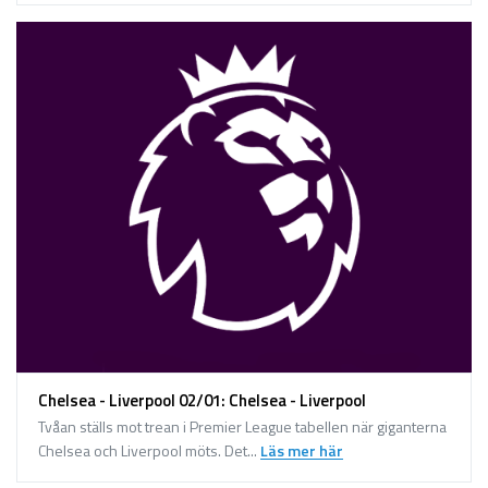
Chelsea - Liverpool 02/01: Chelsea - Liverpool
Tvåan ställs mot trean i Premier League tabellen när giganterna
Chelsea och Liverpool möts. Det...
Läs mer här