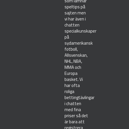
som lämnar
speltips på
sajten men
vi har även i
chatten
specialkunskaper
på
sydamerikansk
fotboll,
Allsvenskan,
NHL, NBA,
MMA och
Europa
basket. Vi
har ofta
roliga
bettingtävlingar
i chatten
med fina
priser så det
är bara att
registrera