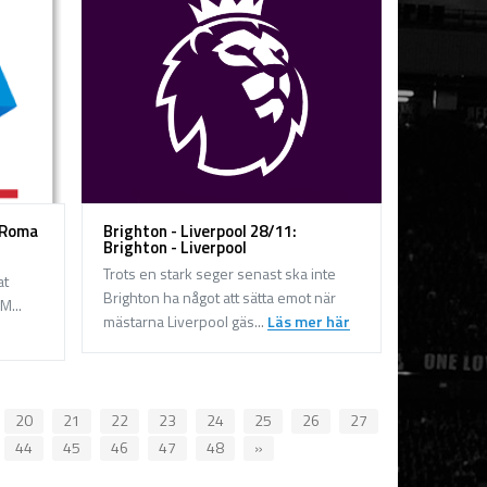
- Roma
Brighton - Liverpool 28/11:
Brighton - Liverpool
Trots en stark seger senast ska inte
at
Brighton ha något att sätta emot när
M...
mästarna Liverpool gäs...
Läs mer här
20
21
22
23
24
25
26
27
44
45
46
47
48
»