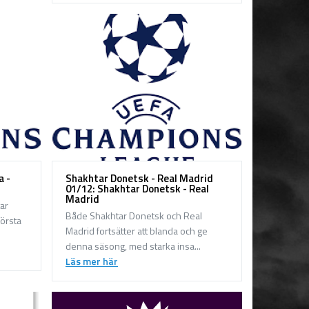
a -
Shakhtar Donetsk - Real Madrid
01/12: Shakhtar Donetsk - Real
Madrid
ar
Både Shakhtar Donetsk och Real
örsta
Madrid fortsätter att blanda och ge
denna säsong, med starka insa...
Läs mer här