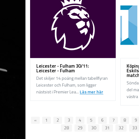
Leicester - Fulham 30/11:
Köpin
Leicester - Fulham
Eskils
matc
Det skiljer 14 poäng mellan tabellfyran
Söndag
Leicester och Fulham, som ligger
del ma
nästsist i Premier Lea...
Läs mer här
västra 
«
1
2
3
4
5
6
7
8
9
28
29
30
31
32
33