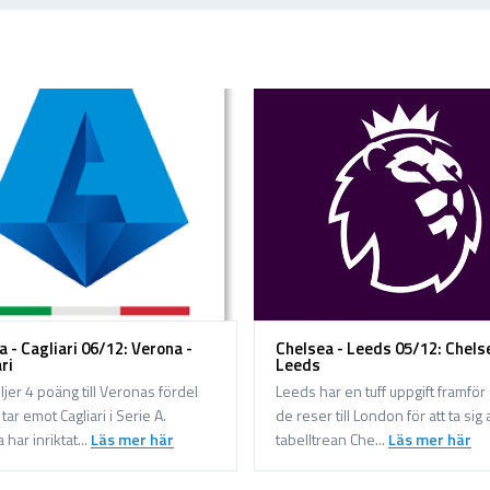
 - Cagliari 06/12: Verona -
Chelsea - Leeds 05/12: Chels
ri
Leeds
ljer 4 poäng till Veronas fördel
Leeds har en tuff uppgift framför 
tar emot Cagliari i Serie A.
de reser till London för att ta sig 
har inriktat...
Läs mer här
tabelltrean Che...
Läs mer här