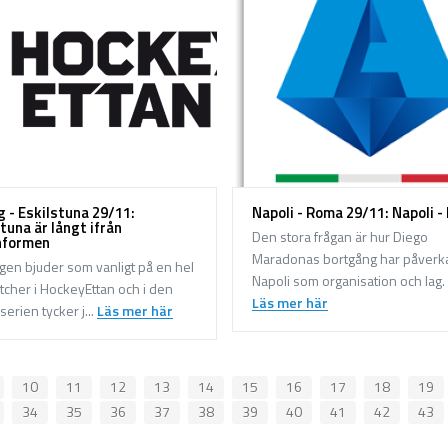
g - Eskilstuna 29/11:
Napoli - Roma 29/11: Napoli 
tuna är långt ifrån
Den stora frågan är hur Diego
hformen
Maradonas bortgång har påverk
en bjuder som vanligt på en hel
Napoli som organisation och lag. 
tcher i HockeyEttan och i den
Läs mer här
serien tycker j...
Läs mer här
10
11
12
13
14
15
16
17
18
19
34
35
36
37
38
39
40
41
42
43