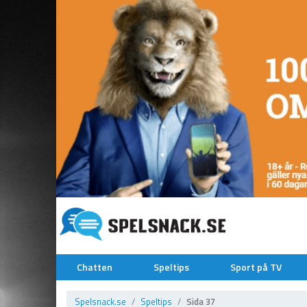
Chatten
Speltips
Sport på TV
Spelsnack.se
Speltips
Sida 37