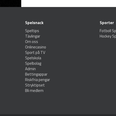
Spelsnack
Sporter
Speltips
Fotboll Sp
Tävlingar
Hockey Sp
Om oss
Onlinecasino
Sport på TV
Spelskola
Spelbolag
Admin
Bettingappar
Riskfria pengar
Stryktipset
Bli medlem