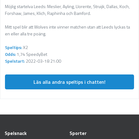
Möjlig startelva Leeds: Meslier, Ayling, Llorente, Struijk, Dallas, Koch,
Forshaw, James, Klich, Raphinha och Bamford.
Mitt spel blir att Wolves inte vinner matchen utan att Leeds lyckas ta
en eller alla tre poäng.
Speltips:
X2
Odds:
1,74 SpeedyBet
Spelstart:
2022-03-18 21:00
Läs alla andra speltips i chatten!
Spelsnack
Sporter