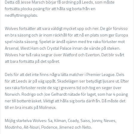
Detta då Jesse Marsch börjar få ordning på Leeds, som måste
fortsätta plocka poäng för att hålla sig borta från en
nedflyttningsplats.
Wolves fortsätter att vara väldigt mycket upp och ner. De gör förvisso
en bra säsong och är inom räckhåll för att nå en plats som ger Europa
spel nästa säsong. Spelet är ändå ojämn med tre raka förluster mot
Arsenal, West Ham och Crystal Palace innan de vände på steken.
Wolves har två raka segrar över Watford och Everton. Det blir svårt
att bara fortsätta på det spåret.
Dels för att det inte finns några lätta matcher i Premier League. Dels
för att Leeds är på väg uppåt. Skadelägen ser betydligt ljusare ut. Efter
sex raka förluster reste de sig i grevens tid och tog en seger över
Norwich. Rodrigo och Joe Gelhardt nätade för laget, som har 4 poäng
ner till bottenträsket. Viktigt att hålla sig borta därifrån. Då måste det
till en bra insats på Molineux.
Möjlig startelva Wolves: Sa, Kilman, Coady, Saiss, Jonny, Neves,
Moutinho, Ait-Nouri, Podence, Jimenez och Neto.