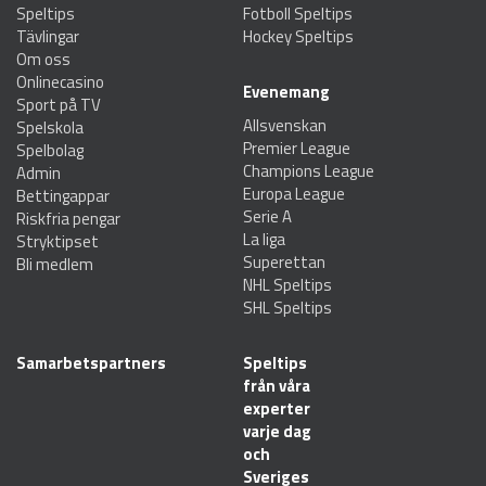
Speltips
Fotboll Speltips
Tävlingar
Hockey Speltips
Om oss
Onlinecasino
Evenemang
Sport på TV
Allsvenskan
Spelskola
Premier League
Spelbolag
Champions League
Admin
Europa League
Bettingappar
Serie A
Riskfria pengar
La liga
Stryktipset
Superettan
Bli medlem
NHL Speltips
SHL Speltips
Samarbetspartners
Speltips
från våra
experter
varje dag
och
Sveriges