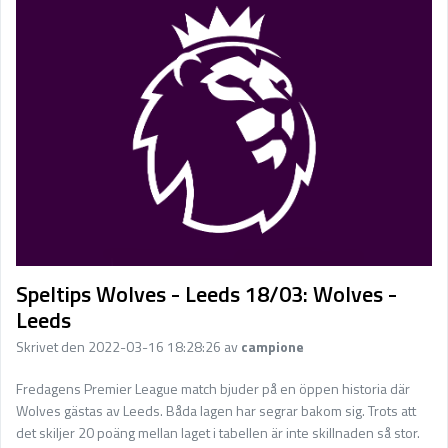
Sport på TV
Admin
Spelbolag
Övrigt
Online casino
Bettingappar
Stryktipset
Nyheter
Speltips Wolves - Leeds 18/03: Wolves -
Riskfria pengar
Leeds
Skrivet den 2022-03-16 18:28:26 av
campione
Logga in
Registera
Fredagens Premier League match bjuder på en öppen historia där
Wolves gästas av Leeds. Båda lagen har segrar bakom sig. Trots att
det skiljer 20 poäng mellan laget i tabellen är inte skillnaden så stor.