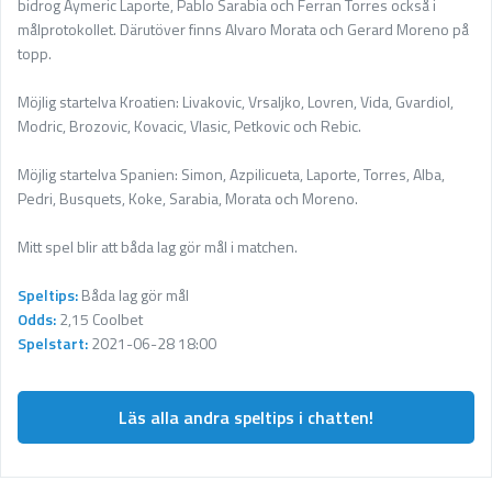
bidrog Aymeric Laporte, Pablo Sarabia och Ferran Torres också i
målprotokollet. Därutöver finns Alvaro Morata och Gerard Moreno på
topp.
Möjlig startelva Kroatien: Livakovic, Vrsaljko, Lovren, Vida, Gvardiol,
Modric, Brozovic, Kovacic, Vlasic, Petkovic och Rebic.
Möjlig startelva Spanien: Simon, Azpilicueta, Laporte, Torres, Alba,
Pedri, Busquets, Koke, Sarabia, Morata och Moreno.
Mitt spel blir att båda lag gör mål i matchen.
Speltips:
Båda lag gör mål
Odds:
2,15 Coolbet
Spelstart:
2021-06-28 18:00
Läs alla andra speltips i chatten!