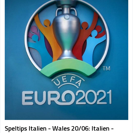
Sport på TV
Admin
Spelbolag
Övrigt
Online casino
Bettingappar
Stryktipset
Nyheter
Riskfria pengar
Logga in
Registera
Speltips Italien - Wales 20/06: Italien -