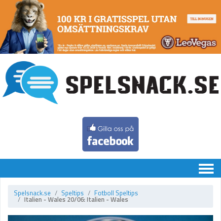
Chatten
Spelsnack.se
Speltips
Fotboll Speltips
Italien - Wales 20/06: Italien - Wales
Speltips