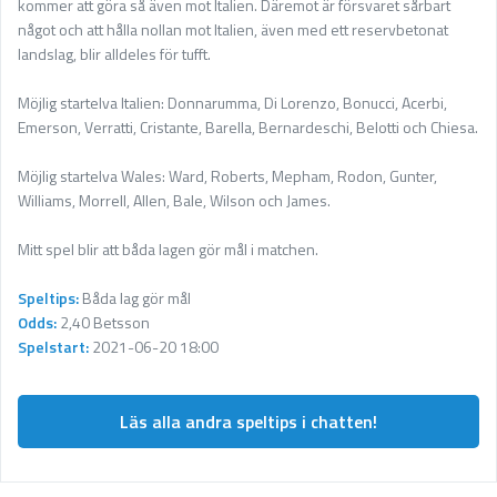
kommer att göra så även mot Italien. Däremot är försvaret sårbart
något och att hålla nollan mot Italien, även med ett reservbetonat
landslag, blir alldeles för tufft.
Möjlig startelva Italien: Donnarumma, Di Lorenzo, Bonucci, Acerbi,
Emerson, Verratti, Cristante, Barella, Bernardeschi, Belotti och Chiesa.
Möjlig startelva Wales: Ward, Roberts, Mepham, Rodon, Gunter,
Williams, Morrell, Allen, Bale, Wilson och James.
Mitt spel blir att båda lagen gör mål i matchen.
Speltips:
Båda lag gör mål
Odds:
2,40 Betsson
Spelstart:
2021-06-20 18:00
Läs alla andra speltips i chatten!