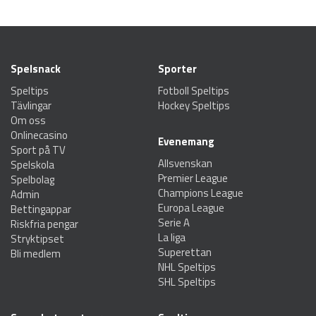
Spelsnack
Sporter
Speltips
Fotboll Speltips
Tävlingar
Hockey Speltips
Om oss
Onlinecasino
Evenemang
Sport på TV
Allsvenskan
Spelskola
Premier League
Spelbolag
Champions League
Admin
Europa League
Bettingappar
Serie A
Riskfria pengar
La liga
Stryktipset
Superettan
Bli medlem
NHL Speltips
SHL Speltips