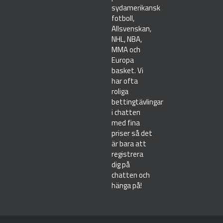
sydamerikansk
fotboll,
Allsvenskan,
NHL, NBA,
MMA och
Europa
basket. Vi
har ofta
roliga
bettingtävlingar
i chatten
med fina
priser så det
är bara att
registrera
dig på
chatten och
hänga på!