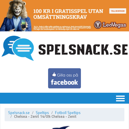
Chatten
Spelsnack.se
Speltips
Fotboll Speltips
Chelsea - Zenit 14/09: Chelsea - Zenit
Speltips