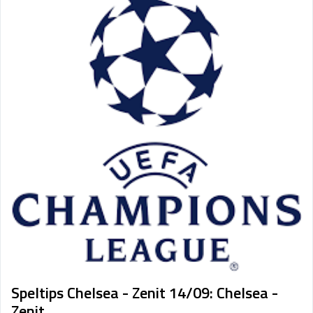
Sport på TV
Admin
Spelbolag
Övrigt
Online casino
Bettingappar
Stryktipset
Nyheter
Riskfria pengar
Logga in
Registera
Speltips Chelsea - Zenit 14/09: Chelsea -
Zenit