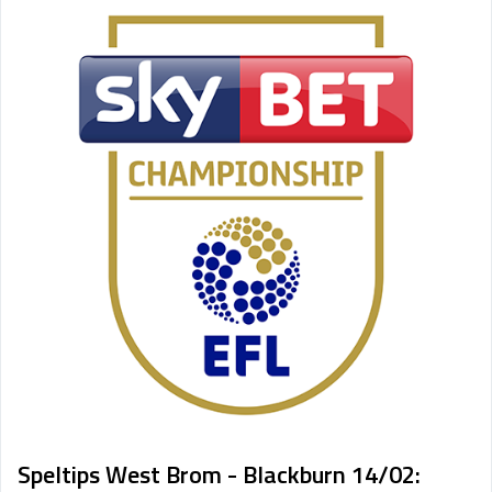
Sport på TV
Admin
Spelbolag
Övrigt
Online casino
Bettingappar
Stryktipset
Nyheter
Riskfria pengar
Logga in
Registera
Speltips West Brom - Blackburn 14/02: