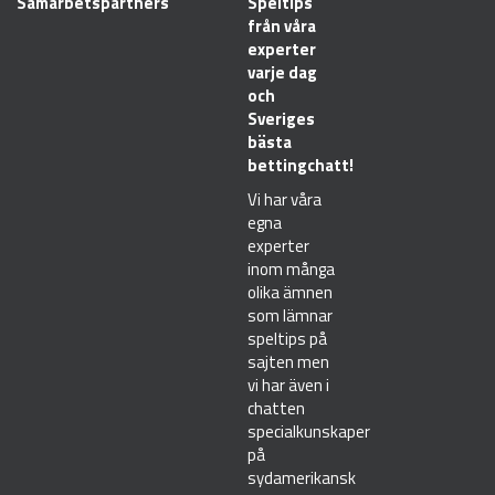
Samarbetspartners
Speltips
från våra
experter
varje dag
och
Sveriges
bästa
bettingchatt!
Vi har våra
egna
experter
inom många
olika ämnen
som lämnar
speltips på
sajten men
vi har även i
chatten
specialkunskaper
på
sydamerikansk