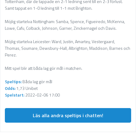
Tottenham, där de tappade en 2-1 ledning sent till en 2-3 förlust.
Samt tappat en 1-0 ledning till 1-1 mot Brighton.
Möjlig startelva Nottingham: Samba, Spence, Figueiredo, McKenna,
Lowe, Cafu, Colback, Johnson, Garner, Zinckernagel och Davis.
Möjlig startelva Leicester: Ward, Justin, Amartey, Vestergaard,
Thomas, Soumare, Dewsbury-Hall, Albrighton, Maddison, Barnes och
Perez.
Mitt spel blir att båda lag gör mål i matchen.
Speltips:
Båda lag gör mål
Odds:
1,73 Unibet
Spelstart:
2022-02-06 17:00
Läs alla andra speltips i chatten!