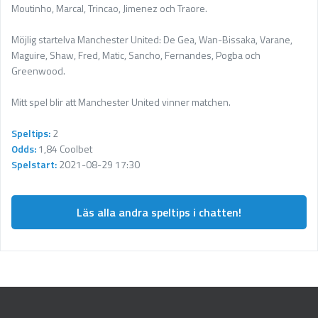
Moutinho, Marcal, Trincao, Jimenez och Traore.
Möjlig startelva Manchester United: De Gea, Wan-Bissaka, Varane,
Maguire, Shaw, Fred, Matic, Sancho, Fernandes, Pogba och
Greenwood.
Mitt spel blir att Manchester United vinner matchen.
Speltips:
2
Odds:
1,84 Coolbet
Spelstart:
2021-08-29 17:30
Läs alla andra speltips i chatten!