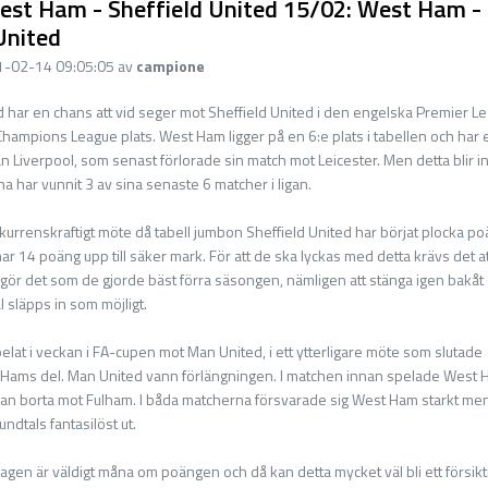
West Ham - Sheffield United 15/02: West Ham -
United
1-02-14 09:05:05 av
campione
har en chans att vid seger mot Sheffield United i den engelska Premier L
n Champions League plats. West Ham ligger på en 6:e plats i tabellen och har 
an Liverpool, som senast förlorade sin match mot Leicester. Men detta blir i
a har vunnit 3 av sina senaste 6 matcher i ligan.
nkurrenskraftigt möte då tabell jumbon Sheffield United har börjat plocka po
ar 14 poäng upp till säker mark. För att de ska lyckas med detta krävs det a
 gör det som de gjorde bäst förra säsongen, nämligen att stänga igen bakåt
mål släpps in som möjligt.
lat i veckan i FA-cupen mot Man United, i ett ytterligare möte som slutade
t Hams del. Man United vann förlängningen. I matchen innan spelade West
igan borta mot Fulham. I båda matcherna försvarade sig West Ham starkt me
undtals fantasilöst ut.
 lagen är väldigt måna om poängen och då kan detta mycket väl bli ett försikt