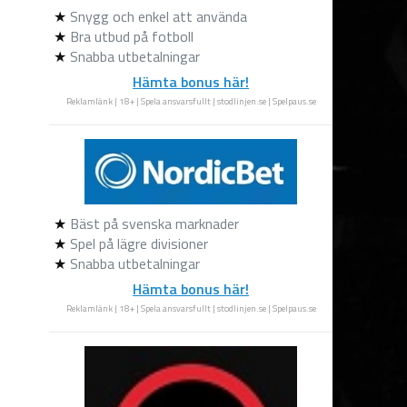
★
Snygg och enkel att använda
★
Bra utbud på fotboll
★
Snabba utbetalningar
Hämta bonus här!
Reklamlänk | 18+ | Spela ansvarsfullt |
stodlinjen.se
|
Spelpaus.se
★
Bäst på svenska marknader
★
Spel på lägre divisioner
★
Snabba utbetalningar
Hämta bonus här!
Reklamlänk | 18+ | Spela ansvarsfullt |
stodlinjen.se
|
Spelpaus.se