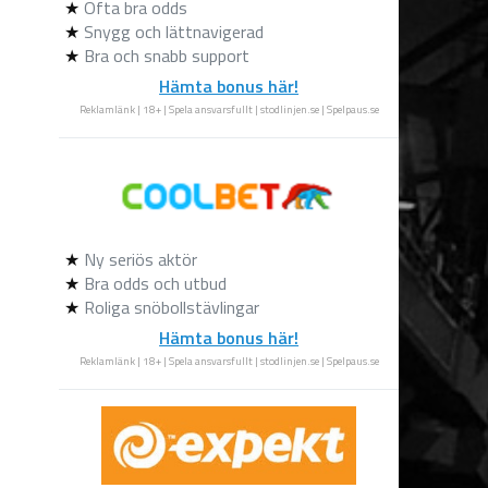
★
Ofta bra odds
★
Snygg och lättnavigerad
★
Bra och snabb support
Hämta bonus här!
Reklamlänk | 18+ | Spela ansvarsfullt |
stodlinjen.se
|
Spelpaus.se
★
Ny seriös aktör
★
Bra odds och utbud
★
Roliga snöbollstävlingar
Hämta bonus här!
Reklamlänk | 18+ | Spela ansvarsfullt |
stodlinjen.se
|
Spelpaus.se