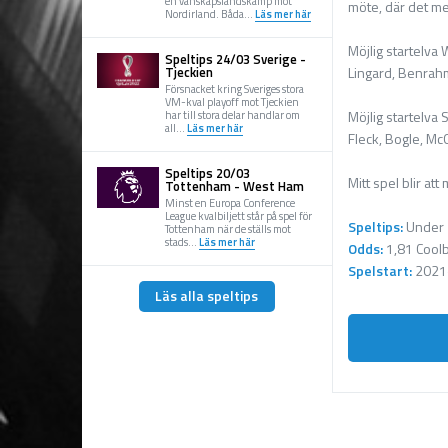
en vänskapslandskamp mot
möte, där det me
Nordirland. Båda...
Läs mer här
Möjlig startelva
Speltips 24/03 Sverige -
Lingard, Benrah
Tjeckien
Försnacket kring Sveriges stora
VM-kval playoff mot Tjeckien
Möjlig startelva
har till stora delar handlar om
all...
Läs mer här
Fleck, Bogle, Mc
Speltips 20/03
Mitt spel blir at
Tottenham - West Ham
Minst en Europa Conference
League kvalbiljett står på spel för
Speltips:
Under 
Tottenham när de ställs mot
stads...
Läs mer här
Odds:
1,81 Cool
Spelstart:
2021
Läs alla speltips