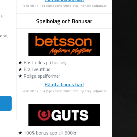
Reklamlänk | 18+ | Spela ansvarsfullt |
stodlinjen.se
|
Spelpaus.se
n,
Spelbolag och Bonusar
wood,
★
Bäst odds på hockey
★
Bra liveutbud
★
Roliga spelformer
Hämta bonus här!
Reklamlänk | 18+ | Spela ansvarsfullt |
stodlinjen.se
|
Spelpaus.se
★
100% bonus upp till 500kr!