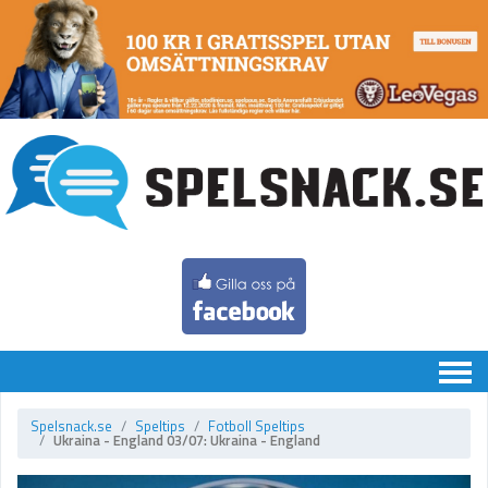
Chatten
Spelsnack.se
Speltips
Fotboll Speltips
Ukraina - England 03/07: Ukraina - England
Speltips