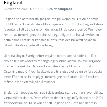
England
Skrivet den 2021-07-02 11:32:24 av
campione
England spelat för första gången inte på Wembley i EM då de ställs
mot Ukraina i kvartsfinalen. Mötet spelar i Rom. Ändå är England stora
favoriter till att gå vidare. Om de lyckas får de spela igen på Wembley
resten av turneringen. Ukraina ska egentligen inte ha så mycket att
sätta emot. Fast de är kapabla till att skrälla och hålla tätt bakåt så
något målkalas är inte att vänta sig.
Ukraina slog ut Sverige efter en jämn match som slutade 1-1. Det
dröjde till slutskedet av förlängningen innan Artem Dovbyk avgjorde
med ett nickmål för Ukraina. Innan dess hade Ukraina förlorat mot
Österrike med 0-1 och kvalat vidare till slutspelet på en av fyra bästa
treor. Efter att ha inlett piggt i turneringen har Ukraina ändå en liten
måltorka med ett mål på två matcher.
England är i toppslag och ses i skrivandets stund som en favorit till att
vinna mästerskapet. Detta efter att de har slagit ut Tyskland med 2-0 i
åttondelsfinalen. Till saken hör att England ännu inte har släppt in