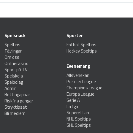
Spelsnack
Sporter
Speltips
Fotboll Speltips
Tävlingar
Hockey Speltips
Om oss
Onlinecasino
Evenemang
Sport på TV
Allsvenskan
Spelskola
Premier League
Spelbolag
Champions League
Admin
Europa League
Bettingappar
Serie A
Riskfria pengar
La liga
Stryktipset
Superettan
Bli medlem
NHL Speltips
SHL Speltips