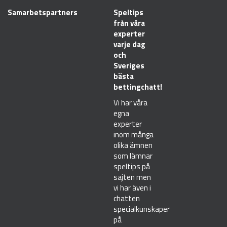
Samarbetspartners
Speltips
från våra
experter
varje dag
och
Sveriges
bästa
bettingchatt!
Vi har våra
egna
experter
inom många
olika ämnen
som lämnar
speltips på
sajten men
vi har även i
chatten
specialkunskaper
på