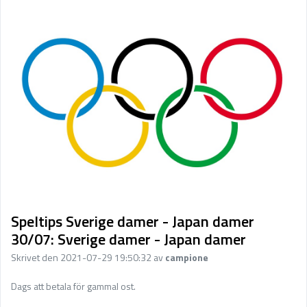
Sport på TV
Admin
Spelbolag
Övrigt
Online casino
Bettingappar
Stryktipset
Nyheter
Riskfria pengar
Speltips Sverige damer - Japan damer
30/07: Sverige damer - Japan damer
Logga in
Skrivet den 2021-07-29 19:50:32 av
campione
Registera
Dags att betala för gammal ost.