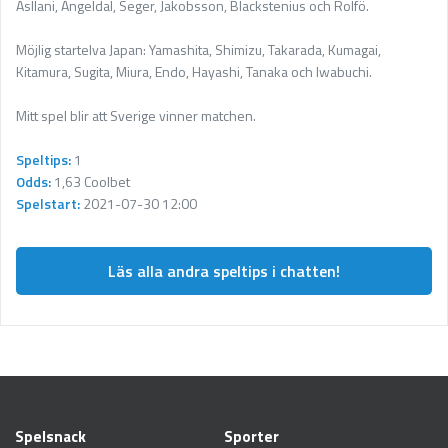
Asllani, Angeldal, Seger, Jakobsson, Blackstenius och Rolfö.
Möjlig startelva Japan: Yamashita, Shimizu, Takarada, Kumagai,
Kitamura, Sugita, Miura, Endo, Hayashi, Tanaka och Iwabuchi.
Mitt spel blir att Sverige vinner matchen.
Speltips:
1
Odds:
1,63 Coolbet
Spelstart:
2021-07-30 12:00
Läs alla andra speltips i chatten!
Spelsnack
Sporter