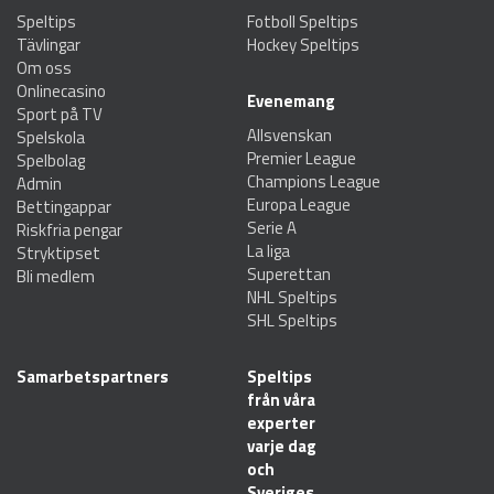
Speltips
Fotboll Speltips
Tävlingar
Hockey Speltips
Om oss
Onlinecasino
Evenemang
Sport på TV
Allsvenskan
Spelskola
Premier League
Spelbolag
Champions League
Admin
Europa League
Bettingappar
Serie A
Riskfria pengar
La liga
Stryktipset
Superettan
Bli medlem
NHL Speltips
SHL Speltips
Samarbetspartners
Speltips
från våra
experter
varje dag
och
Sveriges