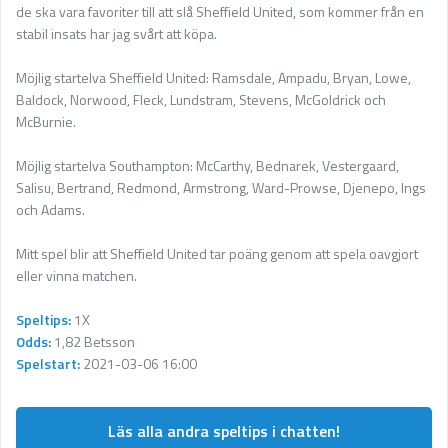
de ska vara favoriter till att slå Sheffield United, som kommer från en
stabil insats har jag svårt att köpa.
Möjlig startelva Sheffield United: Ramsdale, Ampadu, Bryan, Lowe,
Baldock, Norwood, Fleck, Lundstram, Stevens, McGoldrick och
McBurnie.
Möjlig startelva Southampton: McCarthy, Bednarek, Vestergaard,
Salisu, Bertrand, Redmond, Armstrong, Ward-Prowse, Djenepo, Ings
och Adams.
Mitt spel blir att Sheffield United tar poäng genom att spela oavgjort
eller vinna matchen.
Speltips:
1X
Odds:
1,82 Betsson
Spelstart:
2021-03-06 16:00
Läs alla andra speltips i chatten!