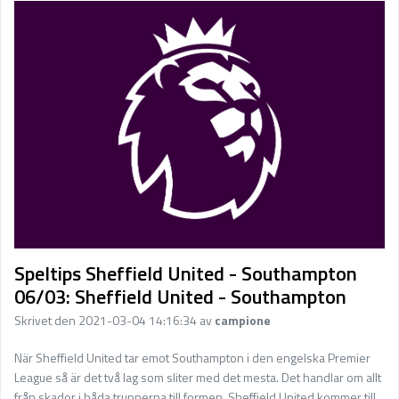
Sport på TV
Admin
Spelbolag
Övrigt
Online casino
Bettingappar
Stryktipset
Nyheter
Speltips Sheffield United - Southampton
Riskfria pengar
06/03: Sheffield United - Southampton
Logga in
Skrivet den 2021-03-04 14:16:34 av
campione
Registera
När Sheffield United tar emot Southampton i den engelska Premier
League så är det två lag som sliter med det mesta. Det handlar om allt
från skador i båda trupperna till formen. Sheffield United kommer till