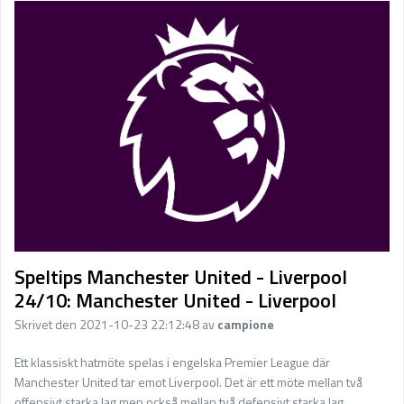
Sport på TV
Admin
Spelbolag
Övrigt
Online casino
Bettingappar
Stryktipset
Nyheter
Speltips Manchester United - Liverpool
Riskfria pengar
24/10: Manchester United - Liverpool
Logga in
Skrivet den 2021-10-23 22:12:48 av
campione
Registera
Ett klassiskt hatmöte spelas i engelska Premier League där
Manchester United tar emot Liverpool. Det är ett möte mellan två
offensivt starka lag men också mellan två defensivt starka lag.