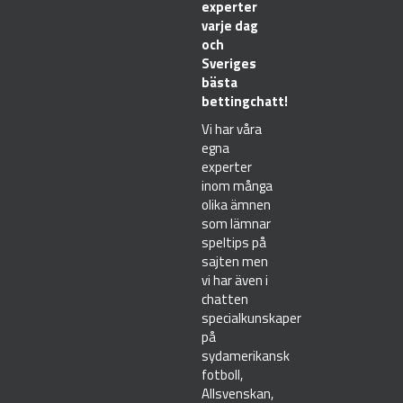
experter
varje dag
och
Sveriges
bästa
bettingchatt!
Vi har våra
egna
experter
inom många
olika ämnen
som lämnar
speltips på
sajten men
vi har även i
chatten
specialkunskaper
på
sydamerikansk
fotboll,
Allsvenskan,