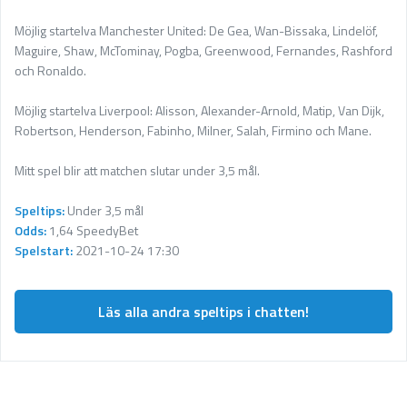
Möjlig startelva Manchester United: De Gea, Wan-Bissaka, Lindelöf,
Maguire, Shaw, McTominay, Pogba, Greenwood, Fernandes, Rashford
och Ronaldo.
Möjlig startelva Liverpool: Alisson, Alexander-Arnold, Matip, Van Dijk,
Robertson, Henderson, Fabinho, Milner, Salah, Firmino och Mane.
Mitt spel blir att matchen slutar under 3,5 mål.
Speltips:
Under 3,5 mål
Odds:
1,64 SpeedyBet
Spelstart:
2021-10-24 17:30
Läs alla andra speltips i chatten!