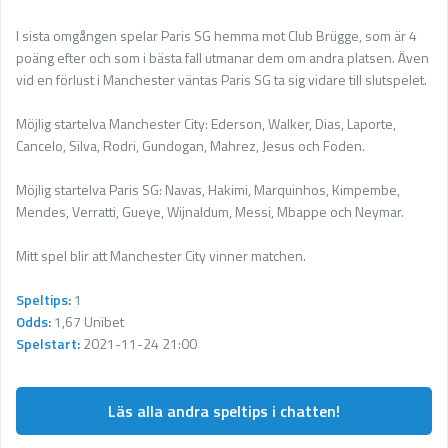
I sista omgången spelar Paris SG hemma mot Club Brügge, som är 4
poäng efter och som i bästa fall utmanar dem om andra platsen. Även
vid en förlust i Manchester väntas Paris SG ta sig vidare till slutspelet.
Möjlig startelva Manchester City: Ederson, Walker, Dias, Laporte,
Cancelo, Silva, Rodri, Gundogan, Mahrez, Jesus och Foden.
Möjlig startelva Paris SG: Navas, Hakimi, Marquinhos, Kimpembe,
Mendes, Verratti, Gueye, Wijnaldum, Messi, Mbappe och Neymar.
Mitt spel blir att Manchester City vinner matchen.
Speltips:
1
Odds:
1,67 Unibet
Spelstart:
2021-11-24 21:00
Läs alla andra speltips i chatten!