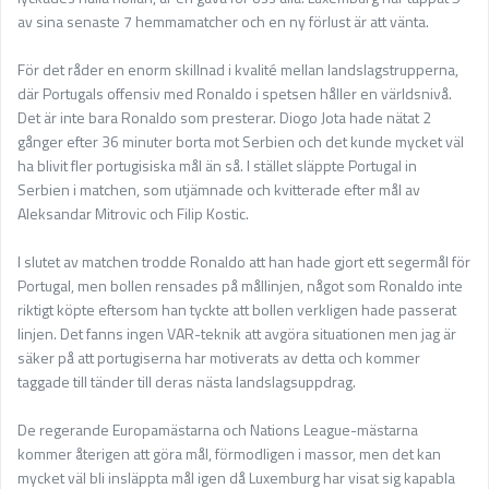
av sina senaste 7 hemmamatcher och en ny förlust är att vänta.
För det råder en enorm skillnad i kvalité mellan landslagstrupperna,
där Portugals offensiv med Ronaldo i spetsen håller en världsnivå.
Det är inte bara Ronaldo som presterar. Diogo Jota hade nätat 2
gånger efter 36 minuter borta mot Serbien och det kunde mycket väl
ha blivit fler portugisiska mål än så. I stället släppte Portugal in
Serbien i matchen, som utjämnade och kvitterade efter mål av
Aleksandar Mitrovic och Filip Kostic.
I slutet av matchen trodde Ronaldo att han hade gjort ett segermål för
Portugal, men bollen rensades på mållinjen, något som Ronaldo inte
riktigt köpte eftersom han tyckte att bollen verkligen hade passerat
linjen. Det fanns ingen VAR-teknik att avgöra situationen men jag är
säker på att portugiserna har motiverats av detta och kommer
taggade till tänder till deras nästa landslagsuppdrag.
De regerande Europamästarna och Nations League-mästarna
kommer återigen att göra mål, förmodligen i massor, men det kan
mycket väl bli insläppta mål igen då Luxemburg har visat sig kapabla