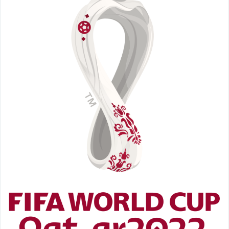
Sport på TV
Admin
Spelbolag
Övrigt
Online casino
Bettingappar
Stryktipset
Nyheter
Riskfria pengar
Logga in
Registera