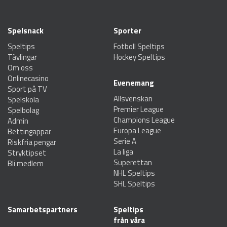
Spelsnack
Sporter
Speltips
Fotboll Speltips
Tävlingar
Hockey Speltips
Om oss
Onlinecasino
Evenemang
Sport på TV
Allsvenskan
Spelskola
Premier League
Spelbolag
Champions League
Admin
Europa League
Bettingappar
Serie A
Riskfria pengar
La liga
Stryktipset
Superettan
Bli medlem
NHL Speltips
SHL Speltips
Samarbetspartners
Speltips
från våra