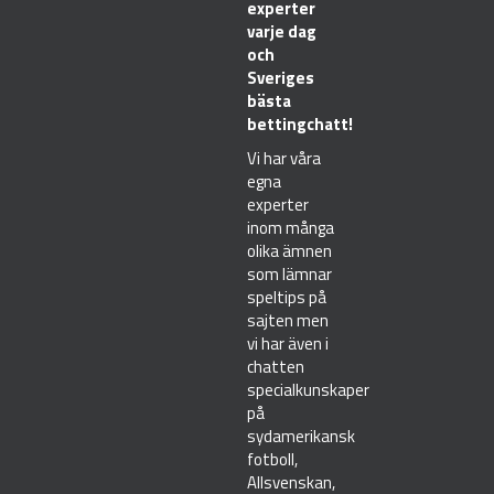
experter
varje dag
och
Sveriges
bästa
bettingchatt!
Vi har våra
egna
experter
inom många
olika ämnen
som lämnar
speltips på
sajten men
vi har även i
chatten
specialkunskaper
på
sydamerikansk
fotboll,
Allsvenskan,