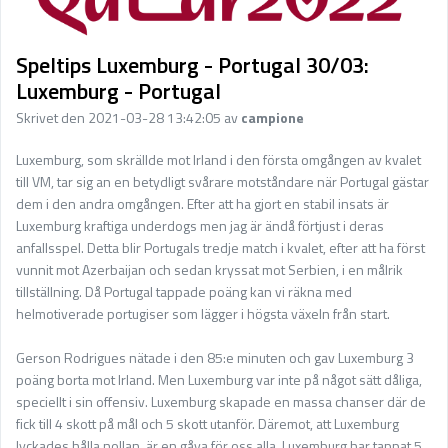
Speltips Luxemburg - Portugal 30/03:
Luxemburg - Portugal
Skrivet den 2021-03-28 13:42:05 av
campione
Luxemburg, som skrällde mot Irland i den första omgången av kvalet
till VM, tar sig an en betydligt svårare motståndare när Portugal gästar
dem i den andra omgången. Efter att ha gjort en stabil insats är
Luxemburg kraftiga underdogs men jag är ändå förtjust i deras
anfallsspel. Detta blir Portugals tredje match i kvalet, efter att ha först
vunnit mot Azerbaijan och sedan kryssat mot Serbien, i en målrik
tillställning. Då Portugal tappade poäng kan vi räkna med
helmotiverade portugiser som lägger i högsta växeln från start.
Gerson Rodrigues nätade i den 85:e minuten och gav Luxemburg 3
poäng borta mot Irland. Men Luxemburg var inte på något sätt dåliga,
speciellt i sin offensiv. Luxemburg skapade en massa chanser där de
fick till 4 skott på mål och 5 skott utanför. Däremot, att Luxemburg
lyckades hålla nollan, är en gåva för oss alla. Luxemburg har tappat 5