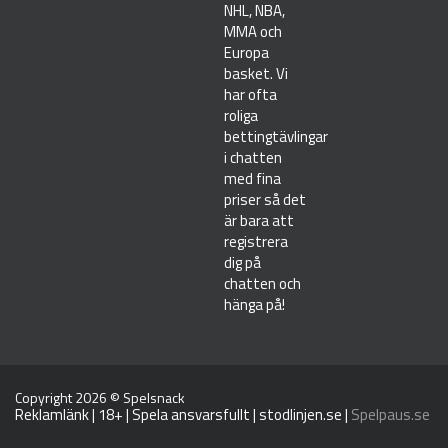
NHL, NBA,
MMA och
Europa
basket. Vi
har ofta
roliga
bettingtävlingar
i chatten
med fina
priser så det
är bara att
registrera
dig på
chatten och
hänga på!
Copyright 2026 ©
Spelsnack
Reklamlänk | 18+ | Spela ansvarsfullt |
stodlinjen.se
|
Spelpaus.se