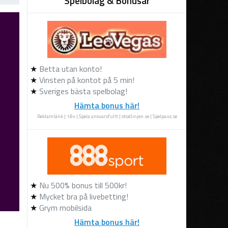
Spelbolag & Bonusar
★
Betta utan konto!
★
Vinsten på kontot på 5 min!
★
Sveriges bästa spelbolag!
Hämta bonus här!
Reklamlänk | 18+ | Spela ansvarsfullt |
stodlinjen.se
|
Spelpaus.se
★
Nu 500% bonus till 500kr!
★
Mycket bra på livebetting!
★
Grym mobilsida
Hämta bonus här!