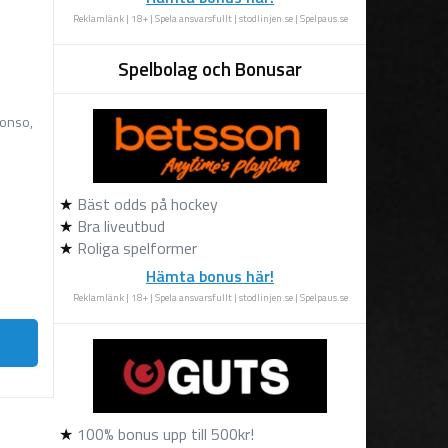
Reklamlänk | 18+ | Spela ansvarsfullt |
stodlinjen.se
|
Spelpaus.se
Spelbolag och Bonusar
lonso,
★
Bäst odds på hockey
★
Bra liveutbud
★
Roliga spelformer
Hämta bonus här!
Reklamlänk | 18+ | Spela ansvarsfullt |
stodlinjen.se
|
Spelpaus.se
★
100% bonus upp till 500kr!