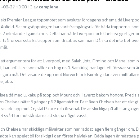
1-08-27 13:08:13 av
campione
stiskt Premier League toppmötet som avslutar lördagens schema då Liverpool
Anfield. Säsongsöppningen har varit framgångsrik för båda trupperna, so
na 2 inledande ligamatcher. Detta har både Liverpool och Chelsea gjort geno
t är två försvarsstarka trupper som drabbas samman. Då ska det inte behöver
mål.
t att argumentera för att Liverpool, med Salah, Jota, Firmino och Mane, som 
et, har anfallare som håller en hög nivå. Samtidigt har laget ett försvar som ä
och göra mål. Det visade de upp mot Norwich och Burnley, där även mittfältar
de jobb.
lsea då med Lukaku på topp och Mount och Havertz bakom honom. Precis
n Chelsea nätat 5 gånger på 2 ligamatcher. Fast även Chelsea har ett riktigt 
 visade upp mot Crystal Palace och Arsenal. De är skickliga på att stänga ig
et svårt för motståndarna att skapa något vasst.
ch Chelsea har skickliga målvakter som har räddat lagen flera gånger om. D
möte kan spelet bli försiktigt i den första halvleken. Båda lagen är mästare p