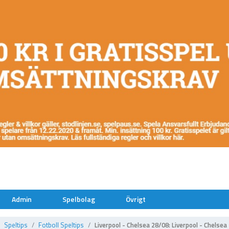
Admin
Spelbolag
Övrigt
Speltips
Fotboll Speltips
Liverpool - Chelsea 28/08: Liverpool - Chelsea