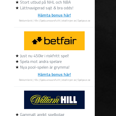
★
Stort utbud på NHL och NBA
★
Lättnavigerad sajt & bra odds!
Hämta bonus här!
Reklamlänk | 18+ | Spela ansvarsfullt |
stodlinjen.se
|
Spelpaus.se
★
Just nu 450kr i riskfritt spel!
★
Spela mot andra spelare
★
Nya pool-spelen är grymma!
Hämta bonus här!
Reklamlänk | 18+ | Spela ansvarsfullt |
stodlinjen.se
|
Spelpaus.se
★
Gammalt anrikt spelbolag