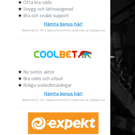
★
Ofta bra odds
★
Snygg och lättnavigerad
★
Bra och snabb support
Hämta bonus här!
Reklamlänk | 18+ | Spela ansvarsfullt |
stodlinjen.se
|
Spelpaus.se
★
Ny seriös aktör
★
Bra odds och utbud
★
Roliga snöbollstävlingar
Hämta bonus här!
Reklamlänk | 18+ | Spela ansvarsfullt |
stodlinjen.se
|
Spelpaus.se