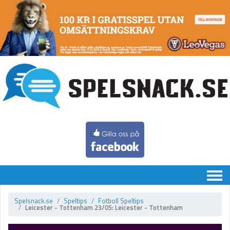
Chatten
Spelsnack.se
Speltips
Fotboll Speltips
Leicester - Tottenham 23/05: Leicester - Tottenham
Speltips