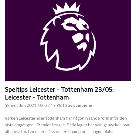
Sport på TV
Admin
Spelbolag
Övrigt
Online casino
Bettingappar
Stryktipset
Nyheter
Speltips Leicester - Tottenham 23/05:
Riskfria pengar
Leicester - Tottenham
Skrivet den 2021-05-22 13:36:15 av
campione
Logga in
Registera
Varken Leicester eller Tottenham har någon lysande form inför den
sista omgången i Premier League. Båda lagen har väldigt mycket kvar
att spela för. Leicester slåss om en Champions League plats.