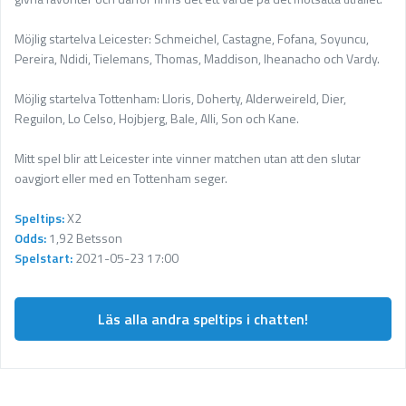
Möjlig startelva Leicester: Schmeichel, Castagne, Fofana, Soyuncu,
Pereira, Ndidi, Tielemans, Thomas, Maddison, Iheanacho och Vardy.
Möjlig startelva Tottenham: Lloris, Doherty, Alderweireld, Dier,
Reguilon, Lo Celso, Hojbjerg, Bale, Alli, Son och Kane.
Mitt spel blir att Leicester inte vinner matchen utan att den slutar
oavgjort eller med en Tottenham seger.
Speltips:
X2
Odds:
1,92 Betsson
Spelstart:
2021-05-23 17:00
Läs alla andra speltips i chatten!