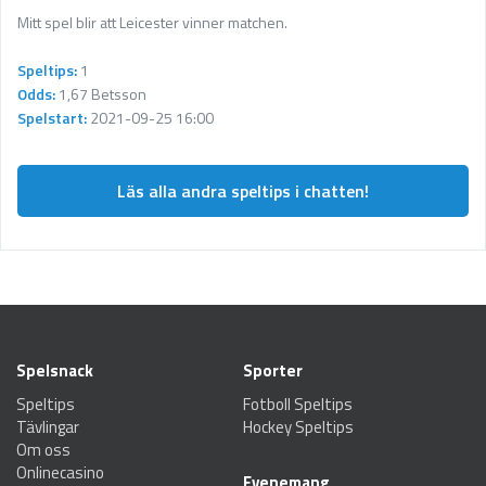
Mitt spel blir att Leicester vinner matchen.
Speltips:
1
Odds:
1,67 Betsson
Spelstart:
2021-09-25 16:00
Läs alla andra speltips i chatten!
Spelsnack
Sporter
Speltips
Fotboll Speltips
Tävlingar
Hockey Speltips
Om oss
Onlinecasino
Evenemang