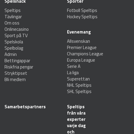
Spelsnack
Sporter
Speltips
Fotboll Speltips
Tävlingar
Hockey Speltips
Om oss
Onlinecasino
Evenemang
Sport på TV
Allsvenskan
Spelskola
Premier League
Spelbolag
Champions League
Admin
Europa League
Bettingappar
Serie A
Riskfria pengar
La liga
Stryktipset
Superettan
Bli medlem
NHL Speltips
SHL Speltips
Samarbetspartners
Speltips
från våra
experter
varje dag
och