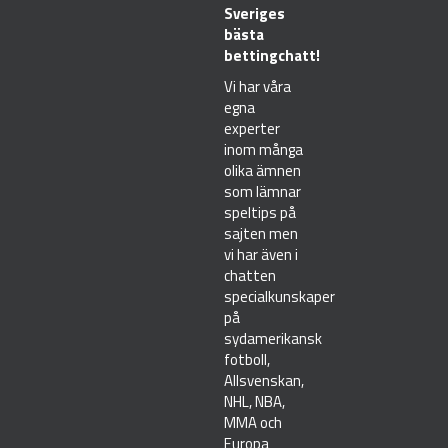
Sveriges
bästa
bettingchatt!
Vi har våra
egna
experter
inom många
olika ämnen
som lämnar
speltips på
sajten men
vi har även i
chatten
specialkunskaper
på
sydamerikansk
fotboll,
Allsvenskan,
NHL, NBA,
MMA och
Europa