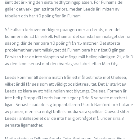
jämt det är kring den sista nedflyttningsplatsen. För Fulhams del
gäller det verkligen att inte förlora, medan Leeds är i mitten av
tabellen och har 10 poäng fler än Fulham.
Så Fulham behöver verkligen poängen mer än Leeds, men det
kommer inte att bli enkelt. Fulham är det sämsta hemmalaget denna
säsong, där de har bara 10 poäng från 15 matcher. Det största
problemet har varit målskyttet då Fulham bara har nätat 8 gånger.
Förvisso har de inte släppt in så många mål heller, nämligen 21, där 3
av dem kom senast mot den överlägsna tabell ettan Man City.
Leeds kommer till denna match från ett mållöst möte mot Chelsea,
vilket ändå får ses som ett väldigt positivt resultat. Det är starkt av
Leeds att klara av att hålla nollan mot blytunga Chelsea. Formen är
inte helt på topp då Leeds har en seger på de 6 senaste matcher i
ligan. Senast skadade sig toppanfallaren Patrick Bamford och haltade
av planen, men ska enligt brittisk media vara spelklar. Oavsett sliter
Leeds i anfallsspelet där de inte har gjort något mål under sina 3
senaste ligamatcher.
Möjlig startelva Fulham: Areola, Tete, Andersen, Adarabioyo, Aina,