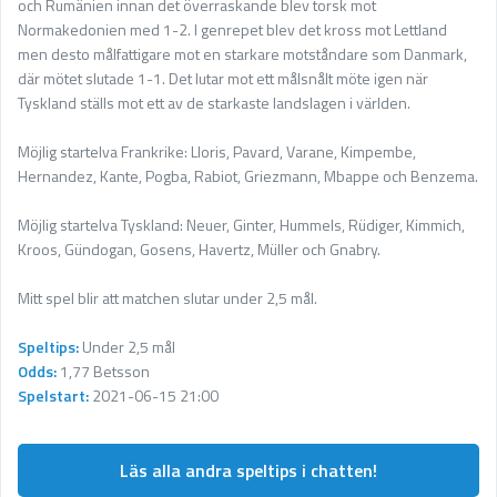
och Rumänien innan det överraskande blev torsk mot
Normakedonien med 1-2. I genrepet blev det kross mot Lettland
men desto målfattigare mot en starkare motståndare som Danmark,
där mötet slutade 1-1. Det lutar mot ett målsnålt möte igen när
Tyskland ställs mot ett av de starkaste landslagen i världen.
Möjlig startelva Frankrike: Lloris, Pavard, Varane, Kimpembe,
Hernandez, Kante, Pogba, Rabiot, Griezmann, Mbappe och Benzema.
Möjlig startelva Tyskland: Neuer, Ginter, Hummels, Rüdiger, Kimmich,
Kroos, Gündogan, Gosens, Havertz, Müller och Gnabry.
Mitt spel blir att matchen slutar under 2,5 mål.
Speltips:
Under 2,5 mål
Odds:
1,77 Betsson
Spelstart:
2021-06-15 21:00
Läs alla andra speltips i chatten!