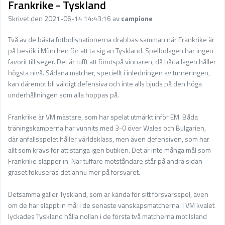
Frankrike - Tyskland
Skrivet den 2021-06-14 14:43:16 av
campione
Två av de bästa fotbollsnationerna drabbas samman när Frankrike är
på besök i München för att ta sig an Tyskland. Spelbolagen har ingen
favorit till seger. Det är tufft att förutspå vinnaren, då båda lagen håller
högsta nivå. Sådana matcher, speciellt i inledningen av turneringen,
kan däremot bli väldigt defensiva och inte alls bjuda på den höga
underhållningen som alla hoppas på.
Frankrike är VM mästare, som har spelat utmärkt inför EM. Båda
träningskamperna har vunnits med 3-0 över Wales och Bulgarien,
där anfallsspelet håller världsklass, men även defensiven, som har
allt som krävs för att stänga igen butiken. Det är inte många mål som
Frankrike släpper in. När tuffare motståndare står på andra sidan
gräset fokuseras det ännu mer på försvaret.
Detsamma gäller Tyskland, som är kända för sitt försvarsspel, även
om de har släppt in mål i de senaste vänskapsmatcherna. I VM kvalet
lyckades Tyskland hålla nollan i de första två matcherna mot Island