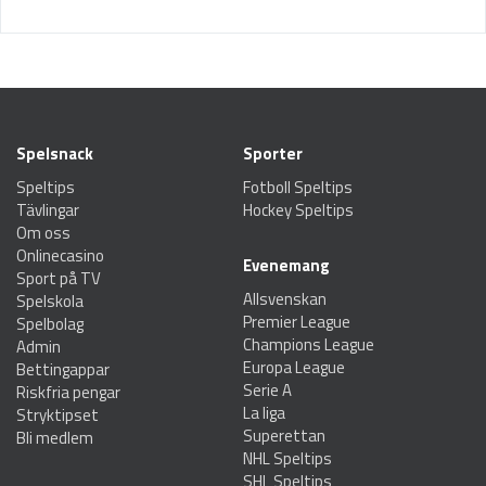
Spelsnack
Sporter
Speltips
Fotboll Speltips
Tävlingar
Hockey Speltips
Om oss
Onlinecasino
Evenemang
Sport på TV
Allsvenskan
Spelskola
Premier League
Spelbolag
Champions League
Admin
Europa League
Bettingappar
Serie A
Riskfria pengar
La liga
Stryktipset
Superettan
Bli medlem
NHL Speltips
SHL Speltips