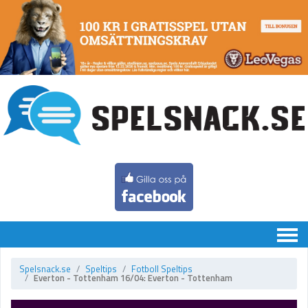
Chatten
Spelsnack.se
Speltips
Fotboll Speltips
Everton - Tottenham 16/04: Everton - Tottenham
Speltips