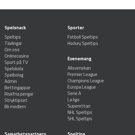
Spelsnack
Sporter
Speltips
Fotboll Speltips
Tävlingar
Hockey Speltips
Om oss
Onlinecasino
Evenemang
Sport på TV
Allsvenskan
Spelskola
Premier League
Spelbolag
Champions League
Admin
Europa League
Bettingappar
Serie A
Riskfria pengar
La liga
Stryktipset
Superettan
Bli medlem
NHL Speltips
SHL Speltips
Samarbetspartners
Speltips