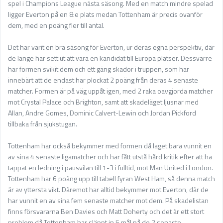
spel i Champions League nästa säsong. Med en match mindre spelad
ligger Everton på en 8:e plats medan Tottenham är precis ovanför
dem, med en poäng fler till antal.
Det har varit en bra säsong för Everton, ur deras egna perspektiv, där
de länge har sett ut att vara en kandidat till Europa platser. Dessvärre
har formen svikit dem och ett gäng skador i truppen, som har
innebärt att de endast har plockat 2 poäng från deras 4 senaste
matcher. Formen är på väg uppåt igen, med 2 raka oavgjorda matcher
mot Crystal Palace och Brighton, samt att skadeläget ljusnar med
Allan, Andre Gomes, Dominic Calvert-Lewin och Jordan Pickford
tillbaka från sjukstugan.
Tottenham har också bekymmer med formen då laget bara vunnit en
av sina 4 senaste ligamatcher och har fått utstå hård kritik efter att ha
tappat en ledning i pausvilan till 1-3 i fulltid, mot Man United i London.
Tottenham har 6 poäng upp till tabell fyran West Ham, så denna match
är av yttersta vikt. Däremot har alltid bekymmer mot Everton, där de
har vunnit en av sina fem senaste matcher mot dem. På skadelistan
finns försvararna Ben Davies och Matt Doherty och det är ett stort
problem då Tottenham har släppt in 5 mål på de 2 senaste