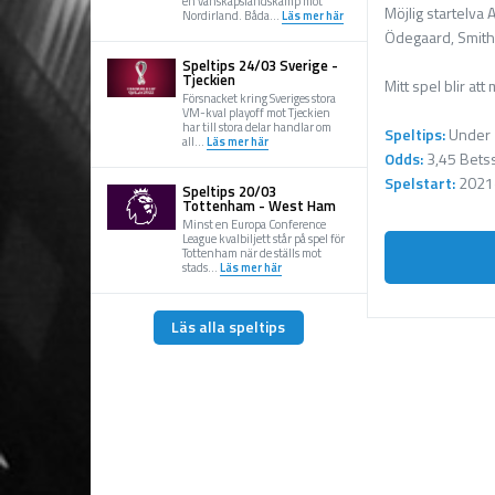
en vänskapslandskamp mot
Möjlig startelva
Nordirland. Båda...
Läs mer här
Ödegaard, Smit
Speltips 24/03 Sverige -
Tjeckien
Mitt spel blir att
Försnacket kring Sveriges stora
VM-kval playoff mot Tjeckien
har till stora delar handlar om
Speltips:
Under 
all...
Läs mer här
Odds:
3,45 Bets
Spelstart:
2021
Speltips 20/03
Tottenham - West Ham
Minst en Europa Conference
League kvalbiljett står på spel för
Tottenham när de ställs mot
stads...
Läs mer här
Läs alla speltips