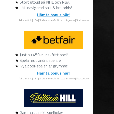
★
Stort utbud på NHL och NBA
★
Lättnavigerad sajt & bra odds!
Hämta bonus här!
Reklamlänk | 18+ | Spela ansvarsfullt |
stodlinjen.se
|
Spelpaus.se
★
Just nu 450kr i riskfritt spel!
★
Spela mot andra spelare
★
Nya pool-spelen är grymma!
Hämta bonus här!
Reklamlänk | 18+ | Spela ansvarsfullt |
stodlinjen.se
|
Spelpaus.se
★
Gammalt anrikt spelbolag