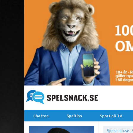
Chatten
Speltips
Sport på TV
Spelsnack.se