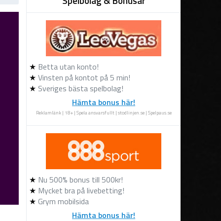
Spelbolag & Bonusar
★
Betta utan konto!
★
Vinsten på kontot på 5 min!
★
Sveriges bästa spelbolag!
Hämta bonus här!
Reklamlänk | 18+ | Spela ansvarsfullt |
stodlinjen.se
|
Spelpaus.se
★
Nu 500% bonus till 500kr!
★
Mycket bra på livebetting!
★
Grym mobilsida
Hämta bonus här!