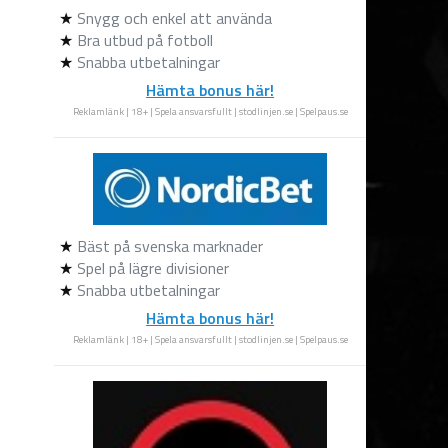
★
Snygg och enkel att använda
★
Bra utbud på fotboll
★
Snabba utbetalningar
Hämta bonus här!
Reklamlänk | 18+ | Spela ansvarsfullt |
stodlinjen.se
|
Spelpaus.se
★
Bäst på svenska marknader
★
Spel på lägre divisioner
★
Snabba utbetalningar
Hämta bonus här!
Reklamlänk | 18+ | Spela ansvarsfullt |
stodlinjen.se
|
Spelpaus.se