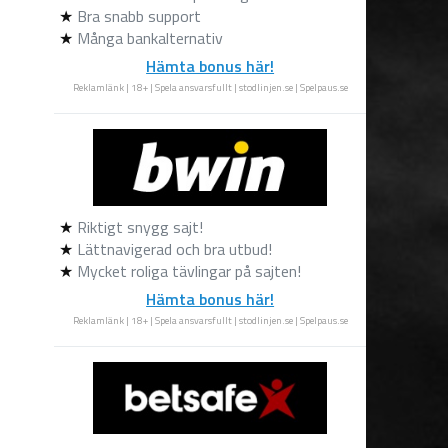
★
Bra snabb support
★
Många bankalternativ
Hämta bonus här!
Reklamlänk | 18+ | Spela ansvarsfullt |
stodlinjen.se
|
Spelpaus.se
★
Riktigt snygg sajt!
★
Lättnavigerad och bra utbud!
★
Mycket roliga tävlingar på sajten!
Hämta bonus här!
Reklamlänk | 18+ | Spela ansvarsfullt |
stodlinjen.se
|
Spelpaus.se