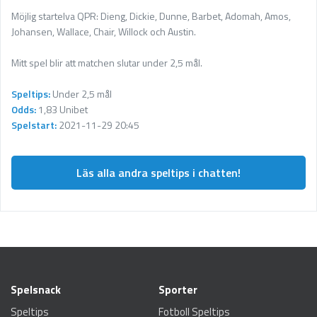
Möjlig startelva QPR: Dieng, Dickie, Dunne, Barbet, Adomah, Amos,
Johansen, Wallace, Chair, Willock och Austin.
Mitt spel blir att matchen slutar under 2,5 mål.
Speltips:
Under 2,5 mål
Odds:
1,83 Unibet
Spelstart:
2021-11-29 20:45
Läs alla andra speltips i chatten!
Spelsnack
Sporter
Speltips
Fotboll Speltips