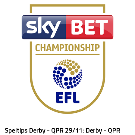
Sport på TV
Admin
Spelbolag
Övrigt
Online casino
Bettingappar
Stryktipset
Nyheter
Riskfria pengar
Logga in
Registera
Speltips Derby - QPR 29/11: Derby - QPR