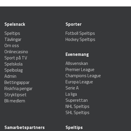
Spelsnack
Sporter
Speltips
Fotboll Speltips
Tävlingar
Hockey Speltips
Om oss
Onlinecasino
Evenemang
Sport på TV
Allsvenskan
Spelskola
Premier League
Spelbolag
Champions League
Admin
Europa League
Bettingappar
Serie A
Riskfria pengar
La liga
Stryktipset
Superettan
Bli medlem
NHL Speltips
SHL Speltips
Samarbetspartners
Speltips