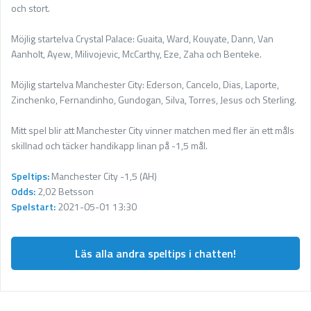
och stort.
Möjlig startelva Crystal Palace: Guaita, Ward, Kouyate, Dann, Van
Aanholt, Ayew, Milivojevic, McCarthy, Eze, Zaha och Benteke.
Möjlig startelva Manchester City: Ederson, Cancelo, Dias, Laporte,
Zinchenko, Fernandinho, Gundogan, Silva, Torres, Jesus och Sterling.
Mitt spel blir att Manchester City vinner matchen med fler än ett måls
skillnad och täcker handikapp linan på -1,5 mål.
Speltips:
Manchester City -1,5 (AH)
Odds:
2,02 Betsson
Spelstart:
2021-05-01 13:30
Läs alla andra speltips i chatten!