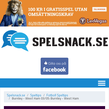
Chatten
Spelsnack.se
Speltips
Fotboll Speltips
Burnley - West Ham 03/05: Burnley - West Ham
Speltips