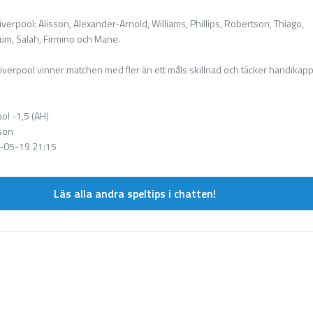
Liverpool: Alisson, Alexander-Arnold, Williams, Phillips, Robertson, Thiago,
um, Salah, Firmino och Mane.
t Liverpool vinner matchen med fler än ett måls skillnad och täcker handikapp
ol -1,5 (AH)
son
-05-19 21:15
Läs alla andra speltips i chatten!