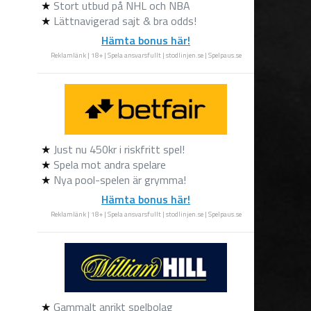
★
Stort utbud på NHL och NBA
★
Lättnavigerad sajt & bra odds!
Hämta bonus här!
Reklamlänk | 18+ | Spela ansvarsfullt |
stodlinjen.se
|
Spelpaus.se
★
Just nu 450kr i riskfritt spel!
★
Spela mot andra spelare
★
Nya pool-spelen är grymma!
Hämta bonus här!
Reklamlänk | 18+ | Spela ansvarsfullt |
stodlinjen.se
|
Spelpaus.se
★
Gammalt anrikt spelbolag