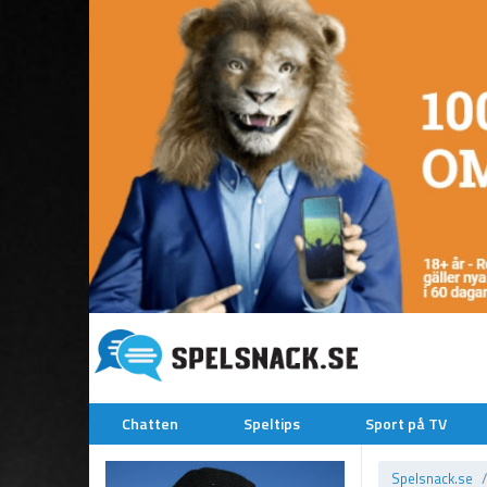
Chatten
Speltips
Sport på TV
Spelsnack.se