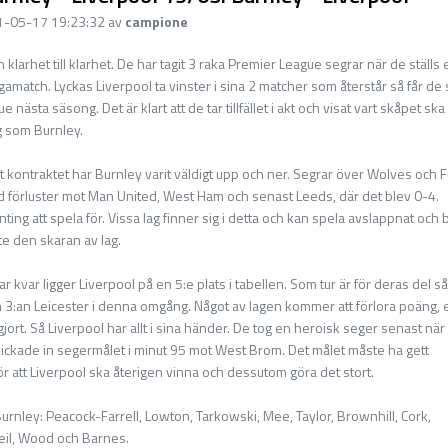
1-05-17 19:23:32 av
campione
n klarhet till klarhet. De har tagit 3 raka Premier League segrar när de ställs
igamatch. Lyckas Liverpool ta vinster i sina 2 matcher som återstår så får de
nästa säsong. Det är klart att de tar tillfället i akt och visat vart skåpet ska
g som Burnley.
rat kontraktet har Burnley varit väldigt upp och ner. Segrar över Wolves och 
 förluster mot Man United, West Ham och senast Leeds, där det blev 0-4.
ting att spela för. Vissa lag finner sig i detta och kan spela avslappnat och b
nte den skaran av lag.
kvar ligger Liverpool på en 5:e plats i tabellen. Som tur är för deras del s
 3:an Leicester i denna omgång. Något av lagen kommer att förlora poäng, e
jort. Så Liverpool har allt i sina händer. De tog en heroisk seger senast när
ickade in segermålet i minut 95 mot West Brom. Det målet måste ha gett
ör att Liverpool ska återigen vinna och dessutom göra det stort.
Burnley: Peacock-Farrell, Lowton, Tarkowski, Mee, Taylor, Brownhill, Cork,
il, Wood och Barnes.