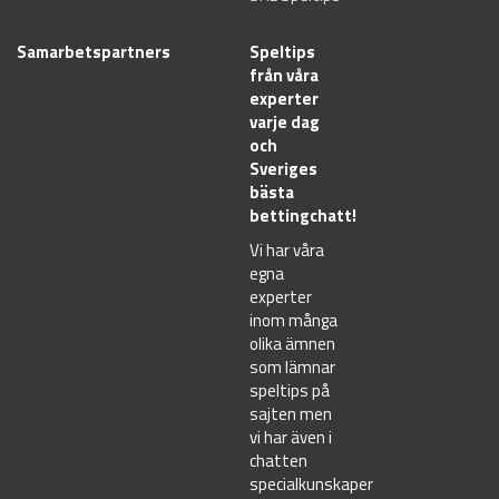
Samarbetspartners
Speltips
från våra
experter
varje dag
och
Sveriges
bästa
bettingchatt!
Vi har våra
egna
experter
inom många
olika ämnen
som lämnar
speltips på
sajten men
vi har även i
chatten
specialkunskaper