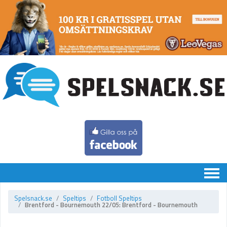
Chatten
Spelsnack.se
Speltips
Fotboll Speltips
Brentford - Bournemouth 22/05: Brentford - Bournemouth
Speltips