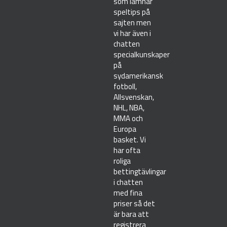
som lämnar
speltips på
sajten men
vi har även i
chatten
specialkunskaper
på
sydamerikansk
fotboll,
Allsvenskan,
NHL, NBA,
MMA och
Europa
basket. Vi
har ofta
roliga
bettingtävlingar
i chatten
med fina
priser så det
är bara att
registrera