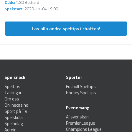
Odds:
1.80 Bethard
Spelstart:
2020-11-04 19:00
Läs alla andra speltips i chatten!
Spelsnack
Sporter
Speltips
Fotboll Speltips
Tävlingar
Hockey Speltips
Om oss
Onlinecasino
Evenemang
Sport på TV
Allsvenskan
Spelskola
Premier League
Spelbolag
Champions League
Admin