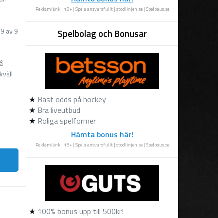
Reklamlänk | 18+ | Spela ansvarsfullt |
stodlinjen.se
|
Spelpaus.se
 9 av 9
Spelbolag och Bonusar
på
kväll
★
Bäst odds på hockey
★
Bra liveutbud
★
Roliga spelformer
Hämta bonus här!
Reklamlänk | 18+ | Spela ansvarsfullt |
stodlinjen.se
|
Spelpaus.se
★
100% bonus upp till 500kr!