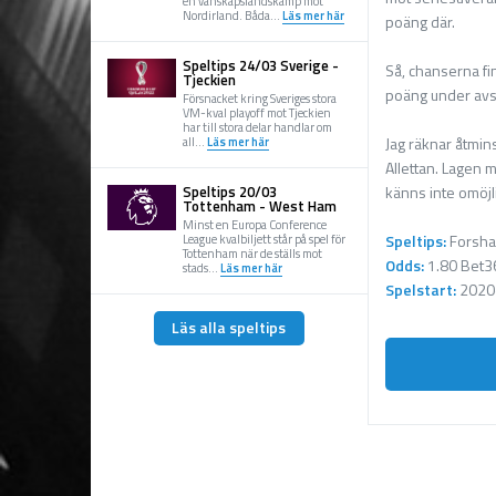
en vänskapslandskamp mot
Nordirland. Båda...
Läs mer här
poäng där.
Speltips 24/03 Sverige -
Så, chanserna fi
Tjeckien
poäng under avsl
Försnacket kring Sveriges stora
VM-kval playoff mot Tjeckien
har till stora delar handlar om
Jag räknar åtmin
all...
Läs mer här
Allettan. Lagen 
känns inte omöjli
Speltips 20/03
Tottenham - West Ham
Minst en Europa Conference
Speltips:
Forsha
League kvalbiljett står på spel för
Tottenham när de ställs mot
Odds:
1.80 Bet3
stads...
Läs mer här
Spelstart:
2020
Läs alla speltips