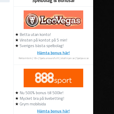
Spelbolag & Bonusar
★
Betta utan konto!
★
Vinsten på kontot på 5 min!
★
Sveriges bästa spelbolag!
Hämta bonus här!
Reklamlänk | 18+ | Spela ansvarsfullt |
stodlinjen.se
|
Spelpaus.se
★
Nu 500% bonus till 500kr!
★
Mycket bra på livebetting!
★
Grym mobilsida
Hämta bonus här!