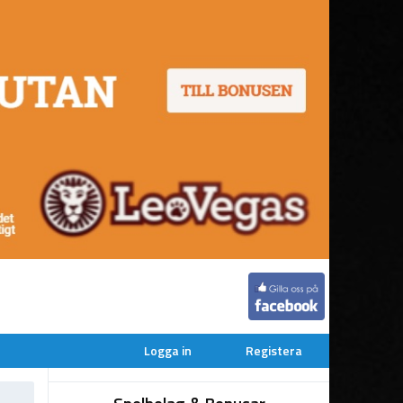
Logga in
Registera