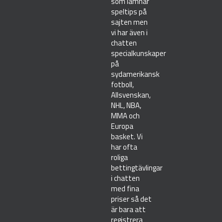
som lämnar
speltips på
sajten men
vi har även i
chatten
specialkunskaper
på
sydamerikansk
fotboll,
Allsvenskan,
NHL, NBA,
MMA och
Europa
basket. Vi
har ofta
roliga
bettingtävlingar
i chatten
med fina
priser så det
är bara att
registrera