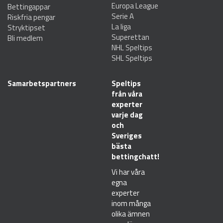
Europa League
Bettingappar
Serie A
Riskfria pengar
La liga
Stryktipset
Superettan
Bli medlem
NHL Speltips
SHL Speltips
Samarbetspartners
Speltips
från våra
experter
varje dag
och
Sveriges
bästa
bettingchatt!
Vi har våra
egna
experter
inom många
olika ämnen