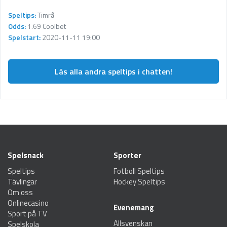
Speltips:
Timrå
Odds:
1.69 Coolbet
Spelstart:
2020-11-11 19:00
Läs alla andra speltips i chatten!
Spelsnack
Sporter
Speltips
Fotboll Speltips
Tävlingar
Hockey Speltips
Om oss
Onlinecasino
Evenemang
Sport på TV
Allsvenskan
Spelskola