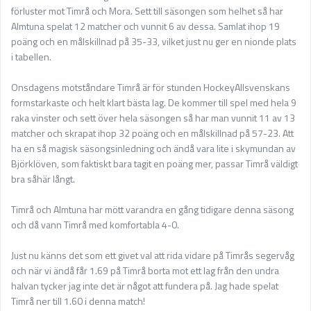
förluster mot Timrå och Mora. Sett till säsongen som helhet så har
Almtuna spelat 12 matcher och vunnit 6 av dessa. Samlat ihop 19
poäng och en målskillnad på 35-33, vilket just nu ger en nionde plats
i tabellen.
Onsdagens motståndare Timrå är för stunden HockeyAllsvenskans
formstarkaste och helt klart bästa lag. De kommer till spel med hela 9
raka vinster och sett över hela säsongen så har man vunnit 11 av 13
matcher och skrapat ihop 32 poäng och en målskillnad på 57-23. Att
ha en så magisk säsongsinledning och ändå vara lite i skymundan av
Björklöven, som faktiskt bara tagit en poäng mer, passar Timrå väldigt
bra såhär långt.
Timrå och Almtuna har mött varandra en gång tidigare denna säsong
och då vann Timrå med komfortabla 4-0.
Just nu känns det som ett givet val att rida vidare på Timrås segervåg
och när vi ändå får 1.69 på Timrå borta mot ett lag från den undra
halvan tycker jag inte det är något att fundera på. Jag hade spelat
Timrå ner till 1.60 i denna match!