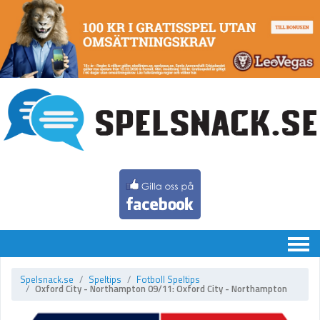
Chatten
Spelsnack.se
Speltips
Fotboll Speltips
Oxford City - Northampton 09/11: Oxford City - Northampton
Speltips