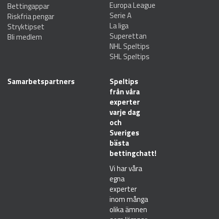
Europa League
Bettingappar
Serie A
Riskfria pengar
La liga
Stryktipset
Superettan
Bli medlem
NHL Speltips
SHL Speltips
Samarbetspartners
Speltips
från våra
experter
varje dag
och
Sveriges
bästa
bettingchatt!
Vi har våra
egna
experter
inom många
olika ämnen