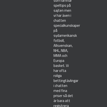
som lämnar
speltips på
sajten men
vi har även i
chatten
specialkunskaper
på
sydamerikansk
fotboll,
Allsvenskan,
NHL, NBA,
MMA och
Europa
basket. Vi
har ofta
roliga
bettingtävlingar
i chatten
med fina
priser så det
är bara att
registrera