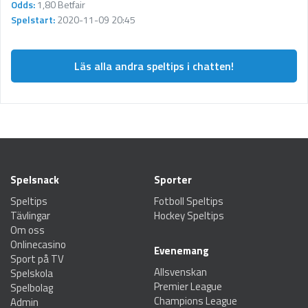
Odds:
1,80 Betfair
Spelstart:
2020-11-09 20:45
Läs alla andra speltips i chatten!
Spelsnack
Sporter
Speltips
Fotboll Speltips
Tävlingar
Hockey Speltips
Om oss
Onlinecasino
Evenemang
Sport på TV
Allsvenskan
Spelskola
Premier League
Spelbolag
Champions League
Admin