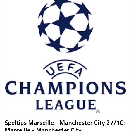
Sport på TV
Admin
Spelbolag
Övrigt
Online casino
Bettingappar
Stryktipset
Nyheter
Riskfria pengar
Logga in
Registera
Speltips Marseille - Manchester City 27/10:
Marseille - Manchester City