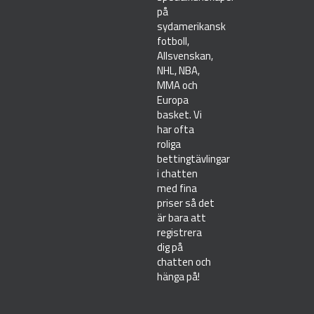
på
sydamerikansk
fotboll,
Allsvenskan,
NHL, NBA,
MMA och
Europa
basket. Vi
har ofta
roliga
bettingtävlingar
i chatten
med fina
priser så det
är bara att
registrera
dig på
chatten och
hänga på!