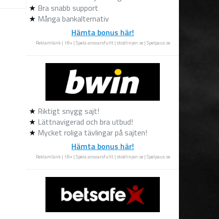
★
Bra snabb support
★
Många bankalternativ
Hämta bonus här!
Reklamlänk | 18+ | Spela ansvarsfullt |
stodlinjen.se
|
Spelpaus.se
★
Riktigt snygg sajt!
★
Lättnavigerad och bra utbud!
★
Mycket roliga tävlingar på sajten!
Hämta bonus här!
Reklamlänk | 18+ | Spela ansvarsfullt |
stodlinjen.se
|
Spelpaus.se