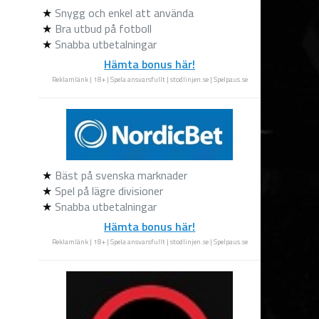
★
Snygg och enkel att använda
★
Bra utbud på fotboll
★
Snabba utbetalningar
Hämta bonus här!
Reklamlänk | 18+ | Spela ansvarsfullt |
stodlinjen.se
|
Spelpaus.se
★
Bäst på svenska marknader
★
Spel på lägre divisioner
★
Snabba utbetalningar
Hämta bonus här!
Reklamlänk | 18+ | Spela ansvarsfullt |
stodlinjen.se
|
Spelpaus.se