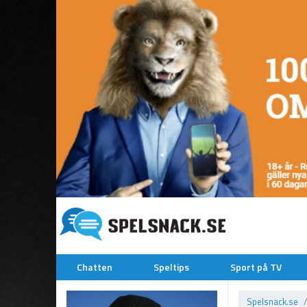
Chatten
Speltips
Sport på TV
Spelsnack.se