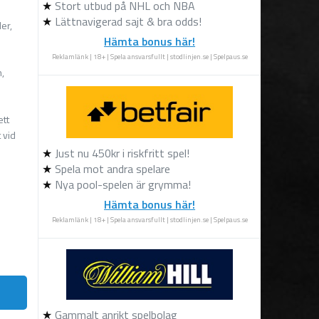
★
Stort utbud på NHL och NBA
★
Lättnavigerad sajt & bra odds!
er,
Hämta bonus här!
Reklamlänk | 18+ | Spela ansvarsfullt |
stodlinjen.se
|
Spelpaus.se
n,
ett
 vid
★
Just nu 450kr i riskfritt spel!
★
Spela mot andra spelare
★
Nya pool-spelen är grymma!
Hämta bonus här!
Reklamlänk | 18+ | Spela ansvarsfullt |
stodlinjen.se
|
Spelpaus.se
★
Gammalt anrikt spelbolag