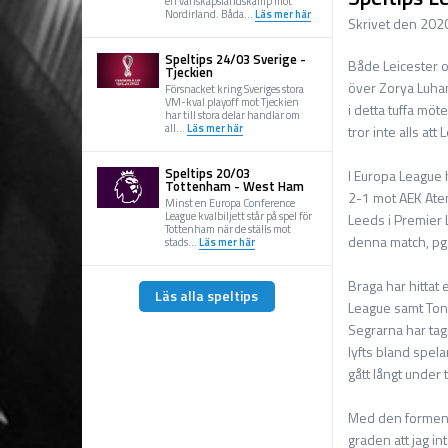
en vänskapslandskamp mot
Nordirland. Båda...
Läs mer här
Skrivet den 202
Speltips 24/03 Sverige -
Både Leicester oc
Tjeckien
över Zorya Luhan
Försnacket kring Sveriges stora
VM-kval playoff mot Tjeckien
i detta tuffa möt
har till stora delar handlar om
all...
Läs mer här
tror inte alls att
Speltips 20/03
I Europa League 
Tottenham - West Ham
2-1 mot AEK Aten
Minst en Europa Conference
League kvalbiljett står på spel för
Leeds i Premier L
Tottenham när de ställs mot
denna match, pga
stads...
Läs mer här
Braga har hittat
Läs alla speltips
League samt Tond
Segrarna har tagi
lyfts bland spel
gått långt under 
Med den formen so
graden att jag i