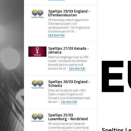
Speltips 29/03 England -
Elfenbenskusten
På Wembley möts England och
Elfenbenskusten i en
vänskapsmatch. För England är
landskampen en fö...
Läs mer här
Speltips 27/03 Kanada -
Jamaica
Med två omgångar kvar av VM-
kvalet i nordamerika behöver
Kanada bara en poäng mot
Jamaica för at...
Läs mer här
Speltips 26/03 England -
Schweiz
Efter att ha säkrat spel i VM i
Qatar inleder England och
Schweiz sina förberedelser med
ett vän...
Läs mer här
Speltips 25/03
Luxemburg - Nordirland
På nationalarenan Stade de
Speltips L
Luxembourg spelar Luxemburg