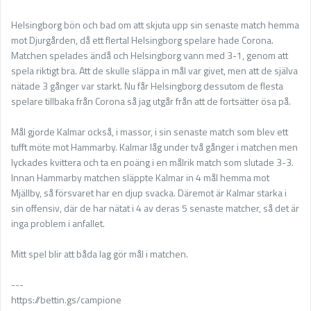
Helsingborg bön och bad om att skjuta upp sin senaste match hemma
mot Djurgården, då ett flertal Helsingborg spelare hade Corona.
Matchen spelades ändå och Helsingborg vann med 3-1, genom att
spela riktigt bra. Att de skulle släppa in mål var givet, men att de själva
nätade 3 gånger var starkt. Nu får Helsingborg dessutom de flesta
spelare tillbaka från Corona så jag utgår från att de fortsätter ösa på.
Mål gjorde Kalmar också, i massor, i sin senaste match som blev ett
tufft möte mot Hammarby. Kalmar låg under två gånger i matchen men
lyckades kvittera och ta en poäng i en målrik match som slutade 3-3.
Innan Hammarby matchen släppte Kalmar in 4 mål hemma mot
Mjällby, så försvaret har en djup svacka. Däremot är Kalmar starka i
sin offensiv, där de har nätat i 4 av deras 5 senaste matcher, så det är
inga problem i anfallet.
Mitt spel blir att båda lag gör mål i matchen.
---
https://bettin.gs/campione