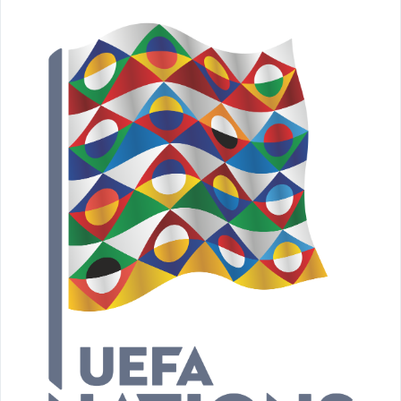
Sport på TV
Admin
Spelbolag
Övrigt
Online casino
Bettingappar
Stryktipset
Nyheter
Riskfria pengar
Logga in
Registera