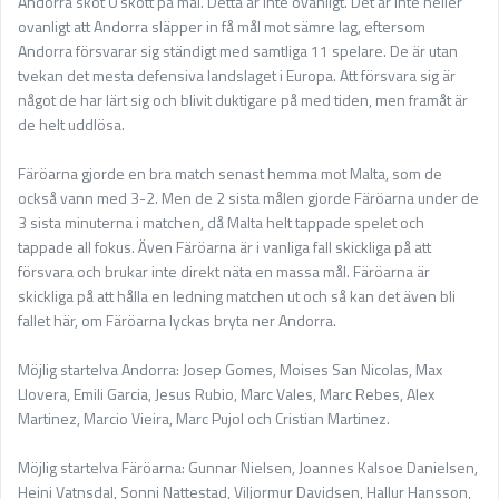
Andorra sköt 0 skott på mål. Detta är inte ovanligt. Det är inte heller
ovanligt att Andorra släpper in få mål mot sämre lag, eftersom
Andorra försvarar sig ständigt med samtliga 11 spelare. De är utan
tvekan det mesta defensiva landslaget i Europa. Att försvara sig är
något de har lärt sig och blivit duktigare på med tiden, men framåt är
de helt uddlösa.
Färöarna gjorde en bra match senast hemma mot Malta, som de
också vann med 3-2. Men de 2 sista målen gjorde Färöarna under de
3 sista minuterna i matchen, då Malta helt tappade spelet och
tappade all fokus. Även Färöarna är i vanliga fall skickliga på att
försvara och brukar inte direkt näta en massa mål. Färöarna är
skickliga på att hålla en ledning matchen ut och så kan det även bli
fallet här, om Färöarna lyckas bryta ner Andorra.
Möjlig startelva Andorra: Josep Gomes, Moises San Nicolas, Max
Llovera, Emili Garcia, Jesus Rubio, Marc Vales, Marc Rebes, Alex
Martinez, Marcio Vieira, Marc Pujol och Cristian Martinez.
Möjlig startelva Färöarna: Gunnar Nielsen, Joannes Kalsoe Danielsen,
Heini Vatnsdal, Sonni Nattestad, Viljormur Davidsen, Hallur Hansson,