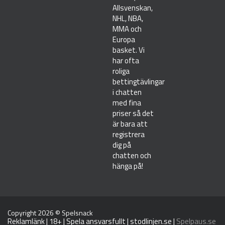
Allsvenskan,
NHL, NBA,
MMA och
Europa
basket. Vi
har ofta
roliga
bettingtävlingar
i chatten
med fina
priser så det
är bara att
registrera
dig på
chatten och
hänga på!
Copyright 2026 ©
Spelsnack
Reklamlänk | 18+ | Spela ansvarsfullt |
stodlinjen.se
|
Spelpaus.se