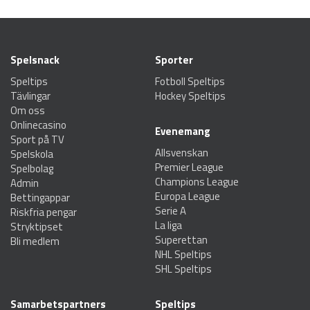
Spelsnack
Sporter
Speltips
Fotboll Speltips
Tävlingar
Hockey Speltips
Om oss
Onlinecasino
Evenemang
Sport på TV
Allsvenskan
Spelskola
Premier League
Spelbolag
Champions League
Admin
Europa League
Bettingappar
Serie A
Riskfria pengar
La liga
Stryktipset
Superettan
Bli medlem
NHL Speltips
SHL Speltips
Samarbetspartners
Speltips