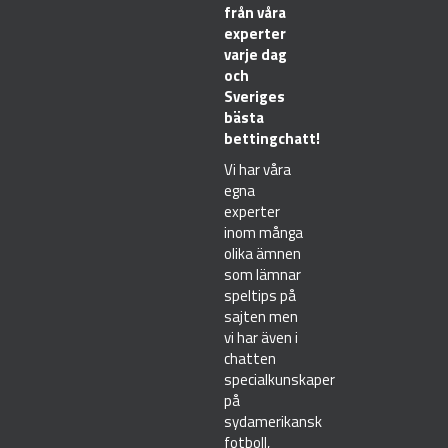
från våra
experter
varje dag
och
Sveriges
bästa
bettingchatt!
Vi har våra
egna
experter
inom många
olika ämnen
som lämnar
speltips på
sajten men
vi har även i
chatten
specialkunskaper
på
sydamerikansk
fotboll,