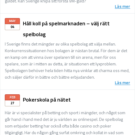
guldet. Kan Sverige knipa sitt första VM-guld?
Läs mer
MAY
Håll koll på spelmarknaden – välj rätt
04
spelbolag
I Sverige finns det mängder av olika spelbolag att välja mellan.
Konkurrenssituationen hos bolagen är nästan brutal. För dem är det
en kamp om att vinna över spelaren till sin arena, men för oss
spelare, som är i mitten av detta, är situationen ett lyxproblem.
Spelbolagen behöver hela tiden hitta nya vinklar att charma oss med,
och säljer därför in bättre och bättre erbjudanden.
Läs mer
FEB
Pokerskola på nätet
27
Här är vi specialister på betting och sport i mängder, och något som
går hand i hand med det är ju världen av onlinespel. De spelbolag
som erbjuder betting har också ofta både casino och poker
tillgängligt. Har du någon gång surfat omkring och kollat in vad som