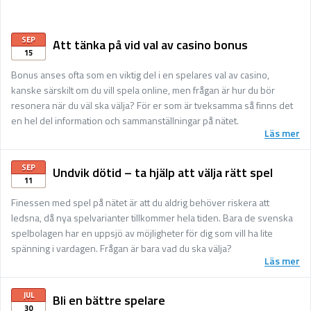
Sport på TV
Admin
SEP
Att tänka på vid val av casino bonus
15
Spelbolag
Bonus anses ofta som en viktig del i en spelares val av casino,
Övrigt
kanske särskilt om du vill spela online, men frågan är hur du bör
resonera när du väl ska välja? För er som är tveksamma så finns det
Online casino
en hel del information och sammanställningar på nätet.
Läs mer
Bettingappar
Stryktipset
SEP
Undvik dötid – ta hjälp att välja rätt spel
11
Nyheter
Finessen med spel på nätet är att du aldrig behöver riskera att
Riskfria pengar
ledsna, då nya spelvarianter tillkommer hela tiden. Bara de svenska
spelbolagen har en uppsjö av möjligheter för dig som vill ha lite
Logga in
spänning i vardagen. Frågan är bara vad du ska välja?
Läs mer
Registera
JUL
Bli en bättre spelare
30