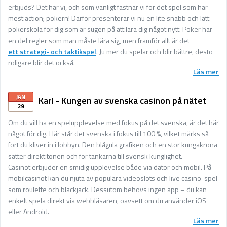
erbjuds? Det har vi, och som vanligt fastnar vi för det spel som har
mest action; pokern! Därför presenterar vi nu en lite snabb och lätt
pokerskola för dig som är sugen på att lära dig något nytt. Poker har
en del regler som man måste lära sig, men framför allt är det
ett strategi- och taktikspel
. Ju mer du spelar och blir bättre, desto
roligare blir det också.
Läs mer
JAN
Karl - Kungen av svenska casinon på nätet
29
Om du vill ha en spelupplevelse med fokus på det svenska, är det här
något för dig. Här står det svenska i fokus till 100 %, vilket märks så
fort du kliver in i lobbyn. Den blågula grafiken och en stor kungakrona
sätter direkt tonen och för tankarna till svensk kunglighet.
Casinot erbjuder en smidig upplevelse både via dator och mobil. På
mobilcasinot kan du njuta av populära videoslots och live casino-spel
som roulette och blackjack. Dessutom behövs ingen app – du kan
enkelt spela direkt via webbläsaren, oavsett om du använder iOS
eller Android.
Läs mer