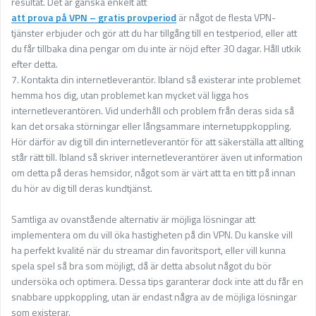
resultat. Det är ganska enkelt att
att prova på VPN – gratis provperiod
är något de flesta VPN-
tjänster erbjuder och gör att du har tillgång till en testperiod, eller att
du får tillbaka dina pengar om du inte är nöjd efter 30 dagar. Håll utkik
efter detta.
7. Kontakta din internetleverantör. Ibland så existerar inte problemet
hemma hos dig, utan problemet kan mycket väl ligga hos
internetleverantören. Vid underhåll och problem från deras sida så
kan det orsaka störningar eller långsammare internetuppkoppling.
Hör därför av dig till din internetleverantör för att säkerställa att allting
står rätt till. Ibland så skriver internetleverantörer även ut information
om detta på deras hemsidor, något som är värt att ta en titt på innan
du hör av dig till deras kundtjänst.
Samtliga av ovanstående alternativ är möjliga lösningar att
implementera om du vill öka hastigheten på din VPN. Du kanske vill
ha perfekt kvalité när du streamar din favoritsport, eller vill kunna
spela spel så bra som möjligt, då är detta absolut något du bör
undersöka och optimera. Dessa tips garanterar dock inte att du får en
snabbare uppkoppling, utan är endast några av de möjliga lösningar
som existerar.