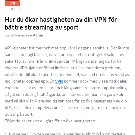
Sport på TV
JUN
08
Admin
Hur du ökar hastigheten av din VPN för
Spelbolag
bättre streaming av sport
Skrivet
6 år sedan
av
Admin
Övrigt
Online casino
VPN-tjänster blir mer och mer populära i dagens samhälle. Det är inte
särskilt konstigt faktiskt, då vår anonymitet och integritet sakta men
Bettingappar
säkert försvinner från onlinevärlden. Många vänder sig därför till
diverse VPN-tjänster för att lindra eller bli av med detta problem,
Stryktipset
vilket leder till ökad säkerhet, anonymitet, samt att en helt ny värld av
möjligheter öppnas upp. En
VPN
kommer dock med vissa nackdelar,
Nyheter
exempelvis ibland en sämre och långsammare internetuppkoppling,
Riskfria pengar
något som dock går att åtgärda, om man vet hur man ska göra. Följ
med så ska vi förklara vad du kan göra för att öka hastigheten av din
Logga in
VPN, så att du exempelvis kan få klarare och tydligare streaming när
du ser på sport.
Registera
Följande saker kan du göra för att öka hastigheten:
1. Byt server. Om den server du använder är långt ifrån din faktiska