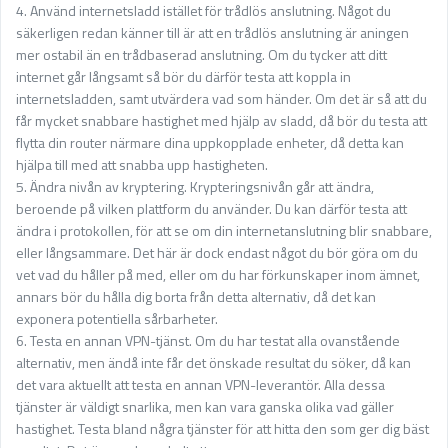
4. Använd internetsladd istället för trådlös anslutning. Något du
säkerligen redan känner till är att en trådlös anslutning är aningen
mer ostabil än en trådbaserad anslutning. Om du tycker att ditt
internet går långsamt så bör du därför testa att koppla in
internetsladden, samt utvärdera vad som händer. Om det är så att du
får mycket snabbare hastighet med hjälp av sladd, då bör du testa att
flytta din router närmare dina uppkopplade enheter, då detta kan
hjälpa till med att snabba upp hastigheten.
5. Ändra nivån av kryptering. Krypteringsnivån går att ändra,
beroende på vilken plattform du använder. Du kan därför testa att
ändra i protokollen, för att se om din internetanslutning blir snabbare,
eller långsammare. Det här är dock endast något du bör göra om du
vet vad du håller på med, eller om du har förkunskaper inom ämnet,
annars bör du hålla dig borta från detta alternativ, då det kan
exponera potentiella sårbarheter.
6. Testa en annan VPN-tjänst. Om du har testat alla ovanstående
alternativ, men ändå inte får det önskade resultat du söker, då kan
det vara aktuellt att testa en annan VPN-leverantör. Alla dessa
tjänster är väldigt snarlika, men kan vara ganska olika vad gäller
hastighet. Testa bland några tjänster för att hitta den som ger dig bäst