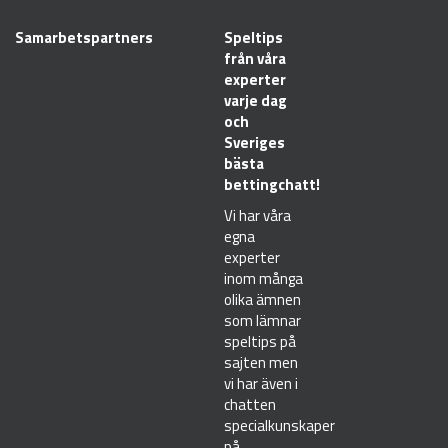
Samarbetspartners
Speltips
från våra
experter
varje dag
och
Sveriges
bästa
bettingchatt!
Vi har våra
egna
experter
inom många
olika ämnen
som lämnar
speltips på
sajten men
vi har även i
chatten
specialkunskaper
på