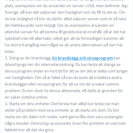
plats, exempelvis om du använder en server i USA, men befinner dig i
Sverige, då kan det sakta ner den hastighet som du får ta del av. Om
du har möjlighet så bör du därför alltid välja en server som är så nära
din faktiska plats som möjligt. Om du exempelvis använder en
utländsk server för att komma åt geoblockerat innehåll, då är det här
självklart inte ett alternativ, vilket gör att du förmodligen kommer att
ha större framgång med något av de andra alternativen på den här
listan.
2. Stäng av din brandvägg.
En brandvägg och virusprogram
kan
ibland tynga ner din internetanslutning. Du kan testa att stänga av
dessa program under en kort tid för att se om det är detta som tynger
ner hastigheten. Om så är fallet så kan du testa att installera andra
brandväggar eller virusprogram, för att se om de orsakar samma
problem. Du bör dock ha dessa aktiverade, då detta är grunden för
en säker vistelse online.
3. Starta om dina enheter. Det första man alltid bör testa när man
stöter på problem med sina enheter är att starta om dom. Du bör
starta om din dator och router, samt gärna låta dom vara avstängda
några minuter. Denna typ av procedur löser fler problem än vad man
faktiskt tror att det ska göra.