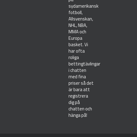
sydamerikansk
fotboll,
Allsvenskan,
NHL, NBA,
MMA och
Europa
basket. Vi
har ofta
roliga
bettingtävlingar
i chatten
med fina
priser så det
är bara att
registrera
dig på
chatten och
hänga på!