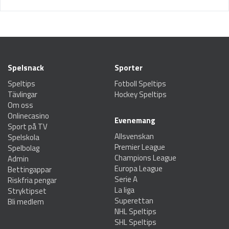
Spelsnack
Sporter
Speltips
Fotboll Speltips
Tävlingar
Hockey Speltips
Om oss
Onlinecasino
Evenemang
Sport på TV
Allsvenskan
Spelskola
Premier League
Spelbolag
Champions League
Admin
Europa League
Bettingappar
Serie A
Riskfria pengar
La liga
Stryktipset
Superettan
Bli medlem
NHL Speltips
SHL Speltips