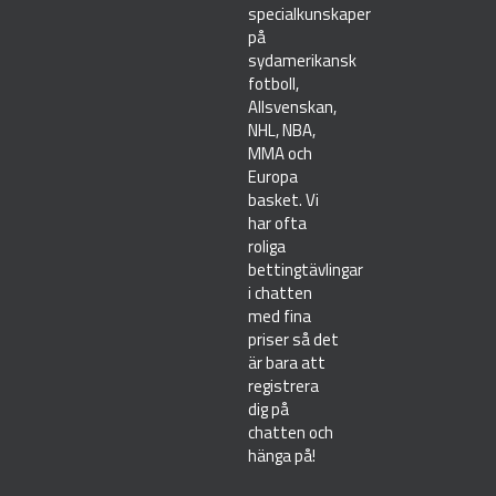
specialkunskaper
på
sydamerikansk
fotboll,
Allsvenskan,
NHL, NBA,
MMA och
Europa
basket. Vi
har ofta
roliga
bettingtävlingar
i chatten
med fina
priser så det
är bara att
registrera
dig på
chatten och
hänga på!