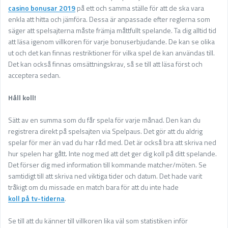
casino bonusar 2019
på ett och samma ställe för att de ska vara
enkla att hitta och jämföra. Dessa är anpassade efter reglerna som
säger att spelsajterna måste främja måttfullt spelande. Ta dig alltid tid
att läsa igenom villkoren för varje bonuserbjudande. De kan se olika
ut och det kan finnas restriktioner för vilka spel de kan användas till.
Det kan också finnas omsättningskrav, så se till att läsa först och
acceptera sedan.
Håll koll!
Sätt av en summa som du får spela för varje månad. Den kan du
registrera direkt på spelsajten via Spelpaus. Det gör att du aldrig
spelar för mer än vad du har råd med. Det är också bra att skriva ned
hur spelen har gått. Inte nog med att det ger dig koll på ditt spelande.
Det förser dig med information till kommande matcher/möten. Se
samtidigt till att skriva ned viktiga tider och datum. Det hade varit
tråkigt om du missade en match bara för att du inte hade
koll på tv-tiderna
.
Se till att du känner till villkoren lika väl som statistiken inför