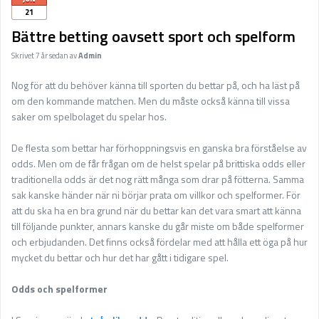
Sport på TV
21
Admin
Bättre betting oavsett sport och spelform
Skrivet
7 år sedan
av
Admin
Spelbolag
Nog för att du behöver känna till sporten du bettar på, och ha läst på
Övrigt
om den kommande matchen. Men du måste också känna till vissa
Online casino
saker om spelbolaget du spelar hos.
Bettingappar
De flesta som bettar har förhoppningsvis en ganska bra förståelse av
odds. Men om de får frågan om de helst spelar på brittiska odds eller
Stryktipset
traditionella odds är det nog rätt många som drar på fötterna. Samma
Nyheter
sak kanske händer när ni börjar prata om villkor och spelformer. För
att du ska ha en bra grund när du bettar kan det vara smart att känna
Riskfria pengar
till följande punkter, annars kanske du går miste om både spelformer
och erbjudanden. Det finns också fördelar med att hålla ett öga på hur
Logga in
mycket du bettar och hur det har gått i tidigare spel.
Registera
Odds och spelformer